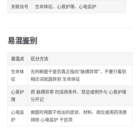
关联信号
生命体征、心衰护理、心电监护
易混鉴别
易混点
区分方法
生命体
先判断题干是否真正指向“脉搏异常”，不要只看到
征
相近词就跳转到 生命体征
心衰护
把 脉搏异常 的适用条件、禁忌或例外与 心衰护理
理
分开记
心电监
做题时用题干给出的症状、材料、岗位或用药场景
护
排除 心电监护 干扰项