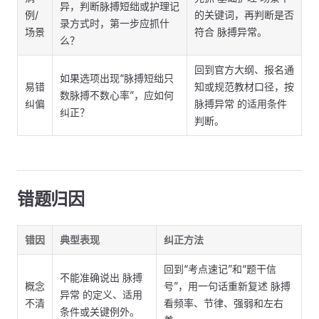
异，判断脉搏短绌或护理记
例/
的关键词，再判断是否
录方式时，第一步应抓什
场景
符合 脉搏异常。
么？
回到官方大纲、报名通
如果选项出现“脉搏短绌只
易错
知或规范教材口径，按
数脉搏不数心率”，应如何
纠偏
脉搏异常 的适用条件
纠正？
判断。
错题归因
错因
典型表现
纠正方法
回到“考点速记”和“题干信
不能准确说出 脉搏
概念
号”，用一句话重新复述 脉搏
异常 的定义、适用
不清
看频率、节律、强弱和左右
条件或关键例外。