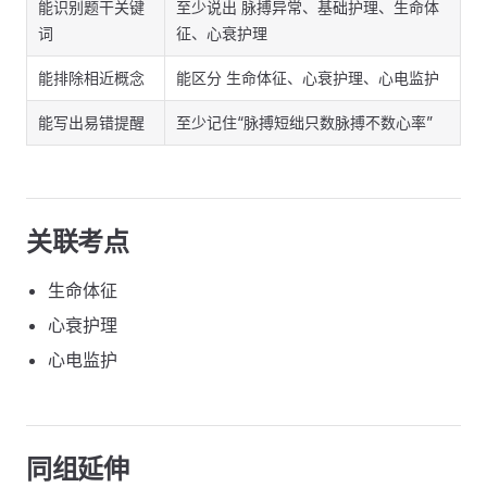
能识别题干关键
至少说出 脉搏异常、基础护理、生命体
词
征、心衰护理
能排除相近概念
能区分 生命体征、心衰护理、心电监护
能写出易错提醒
至少记住“脉搏短绌只数脉搏不数心率”
关联考点
生命体征
心衰护理
心电监护
同组延伸