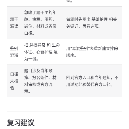
差。
忽略了题干里的年
题干
龄、病程、用药、
做题时先圈出 基础护理 相关
漏读
岗位、材料或省份
关键词，再看选项。
口径。
把 脉搏异常 和 生命
鉴别
用“易混鉴别”表重新建立排除
体征、心衰护理 混
混淆
顺序。
为一谈。
题目涉及当年政
口径
策、报名条件、材
回到官方入口和当年通知，不
未核
料审核或官方流
用过期经验替代官方口径。
验
程。
复习建议