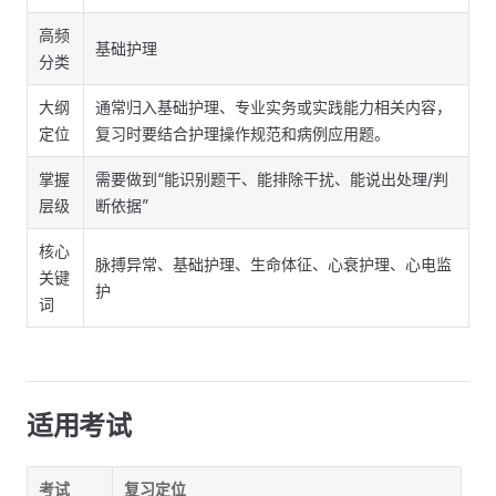
高频
基础护理
分类
大纲
通常归入基础护理、专业实务或实践能力相关内容，
定位
复习时要结合护理操作规范和病例应用题。
掌握
需要做到“能识别题干、能排除干扰、能说出处理/判
层级
断依据”
核心
脉搏异常、基础护理、生命体征、心衰护理、心电监
关键
护
词
适用考试
考试
复习定位