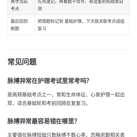
再学当前
先背速记，再看题干信号、易混鉴别和随堂自
考点
测
最后回到
把错题标记到 基础护理，下次按关联考点成组
刷题
复习
常见问题
脉搏异常在护理考试里常考吗？
是高频基础考点之一，常和生命体征、心衰护理一起出
现，适合基础轮和考前回顾反复复习。
脉搏异常最容易错在哪里？
主要错在脉搏短绌只数脉搏不数心率、忽略房颤相关表