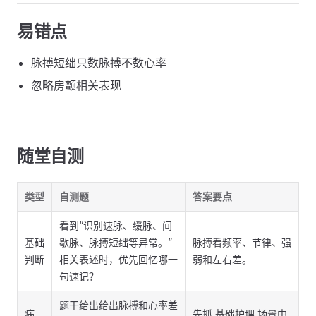
易错点
脉搏短绌只数脉搏不数心率
忽略房颤相关表现
随堂自测
类型
自测题
答案要点
看到“识别速脉、缓脉、间
基础
歇脉、脉搏短绌等异常。”
脉搏看频率、节律、强
判断
相关表述时，优先回忆哪一
弱和左右差。
句速记？
题干给出给出脉搏和心率差
病
先抓 基础护理 场景中