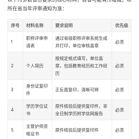
所在省当年评审通知为准：
序号
材料名称
要求说明
优先级
职称评审申
通过省级职称评审系统生成
1
必须
请表
并打印，单位审核盖章
按规定格式填写，单位盖
2
个人简历
章，包括教育经历和工作经
必须
历
身份证复印
3
正反面复印，清晰可辨
必须
件
学历学位证
原件核验后提供复印件，非
4
必须
书
全日制学历附学信网报告
主管护师资
5
原件核验后提供复印件
必须
格证书