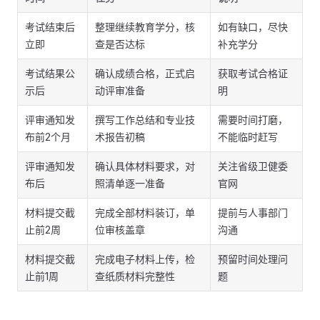
考试结束后
整理继续教育学分，核
如有缺口，尽快
立即
查是否达标
补充学分
考试结果公
确认成绩合格，正式启
获取考试合格证
示后
动评审准备
明
评审通知发
撰写工作总结和专业技
需要时间打磨，
布前2个月
术报告初稿
不能临时赶写
评审通知发
确认具体材料要求，对
关注省级卫健委
布后
照清单逐一准备
官网
材料提交截
完成全部材料装订，单
提前与人事部门
止前2周
位审核盖章
沟通
材料提交截
完成电子材料上传，检
预留时间处理问
止前1周
查纸质材料完整性
题