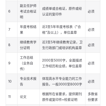
副主任护师
成绩单或合格证，原件或经
6
考试合格证
必须
认证的复印件
明
年度考核结
近3至5年年度考核表（"合
7
必须
果
格"及以上），单位盖章
继续教育学
近3至5年继续教育记录，卫
8
必须
分证明
生行政部门或培训机构盖章
工作总结
2000至5000字，全面描述
9
（业务自
必须
工作经历和业绩，单位盖章
传）
专业技术报
体现高水平专业能力的工作
10
必须
告
报告，一般3000至8000字
根据所在省要求，提供期刊
多数省
11
论文
原件或复印件+检索证明
份要求