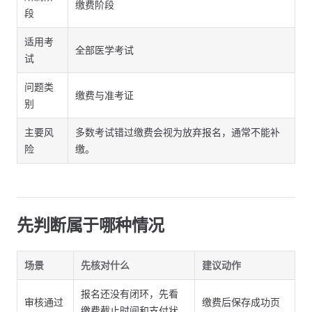
缴费阶段
段
适用考
全部医学考试
试
问题类
缴费与准考证
别
主要风
多数考试错过缴费会视为放弃报名，通常不能补
险
缴。
先判断属于哪种情况
场景
先核对什么
建议动作
报名还没有闭环，先看
审核通过
缴费后保存成功页
缴费截止时间和支付状