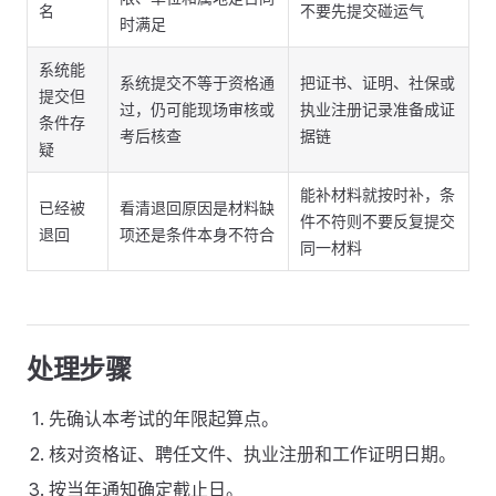
名
不要先提交碰运气
时满足
系统能
系统提交不等于资格通
把证书、证明、社保或
提交但
过，仍可能现场审核或
执业注册记录准备成证
条件存
考后核查
据链
疑
能补材料就按时补，条
已经被
看清退回原因是材料缺
件不符则不要反复提交
退回
项还是条件本身不符合
同一材料
处理步骤
先确认本考试的年限起算点。
核对资格证、聘任文件、执业注册和工作证明日期。
按当年通知确定截止日。