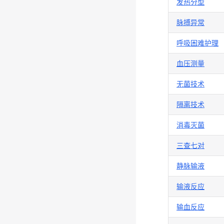
发热分型
脉搏异常
呼吸困难护理
血压测量
无菌技术
隔离技术
消毒灭菌
三查七对
静脉输液
输液反应
输血反应