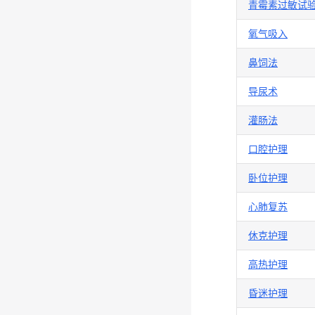
青霉素过敏试
氧气吸入
鼻饲法
导尿术
灌肠法
口腔护理
卧位护理
心肺复苏
休克护理
高热护理
昏迷护理