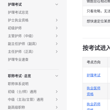
做题总在相近
护理考试
只看攻略，无
护理考试总览
护士执业资格
想快速定位某
初级护师
主管护师（中级）
副主任护师（副高）
按考试进
主任护师（正高）
护理专业速查
考点方向
护理考试
职称考试 · 总览
职称体系说明
执业医师
初级（士/师）通用
资格
中级（主治/主管）通用
执业药师
副高级职称
资格