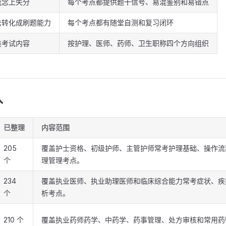
概念上失分
每个考点都提供题干信号、易混鉴别和易错点
法转化成刷题能力
每个考点都有随堂自测和复习闭环
类考试内容
按护理、医师、药师、卫生职称四个方向组织
入
已整理
内容范围
205
覆盖护士资格、初级护师、主管护师常考护理基础、操作流
个
理管理考点。
234
覆盖执业医师、执业助理医师和临床综合能力常考症状、疾
个
析考点。
210 个
覆盖执业药师药学、中药学、药事管理、处方审核和常用药