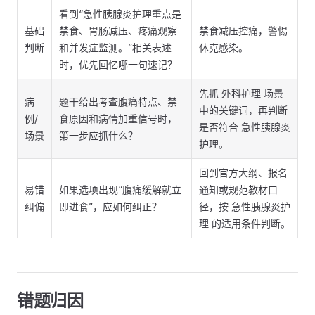
看到“急性胰腺炎护理重点是
基础
禁食、胃肠减压、疼痛观察
禁食减压控痛，警惕
判断
和并发症监测。”相关表述
休克感染。
时，优先回忆哪一句速记？
先抓 外科护理 场景
病
题干给出考查腹痛特点、禁
中的关键词，再判断
例/
食原因和病情加重信号时，
是否符合 急性胰腺炎
场景
第一步应抓什么？
护理。
回到官方大纲、报名
易错
如果选项出现“腹痛缓解就立
通知或规范教材口
纠偏
即进食”，应如何纠正？
径，按 急性胰腺炎护
理 的适用条件判断。
错题归因