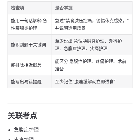
检查项
是否掌握
能用一句话解释 急
复述“禁食减压控痛，警惕休克感染。”
性胰腺炎护理
并说明适用场景
至少说出 急性胰腺炎护理、外科护
能识别题干关键词
理、急腹症护理、疼痛护理
能区分 急腹症护理、疼痛护理、术前
能排除相近概念
准备
能写出易错提醒
至少记住“腹痛缓解就立即进食”
关联考点
急腹症护理
疼痛护理