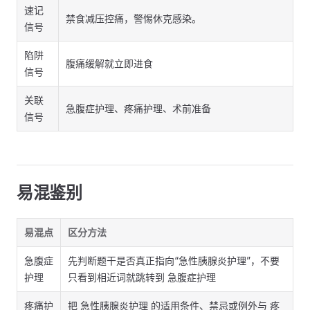
速记
禁食减压控痛，警惕休克感染。
信号
陷阱
腹痛缓解就立即进食
信号
关联
急腹症护理、疼痛护理、术前准备
信号
易混鉴别
易混点
区分方法
急腹症
先判断题干是否真正指向“急性胰腺炎护理”，不要
护理
只看到相近词就跳转到 急腹症护理
疼痛护
把 急性胰腺炎护理 的适用条件、禁忌或例外与 疼