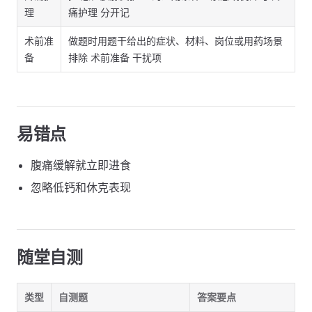
理
痛护理 分开记
术前准
做题时用题干给出的症状、材料、岗位或用药场景
备
排除 术前准备 干扰项
易错点
腹痛缓解就立即进食
忽略低钙和休克表现
随堂自测
类型
自测题
答案要点