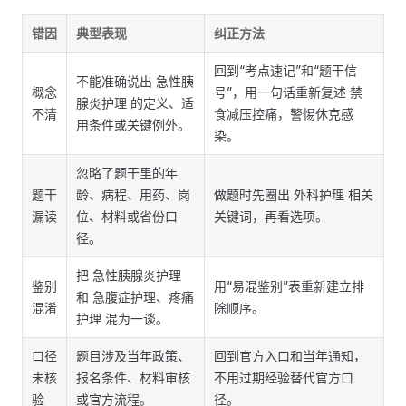
错因
典型表现
纠正方法
回到“考点速记”和“题干信
不能准确说出 急性胰
概念
号”，用一句话重新复述 禁
腺炎护理 的定义、适
不清
食减压控痛，警惕休克感
用条件或关键例外。
染。
忽略了题干里的年
题干
龄、病程、用药、岗
做题时先圈出 外科护理 相关
漏读
位、材料或省份口
关键词，再看选项。
径。
把 急性胰腺炎护理
鉴别
用“易混鉴别”表重新建立排
和 急腹症护理、疼痛
混淆
除顺序。
护理 混为一谈。
口径
题目涉及当年政策、
回到官方入口和当年通知，
未核
报名条件、材料审核
不用过期经验替代官方口
验
或官方流程。
径。