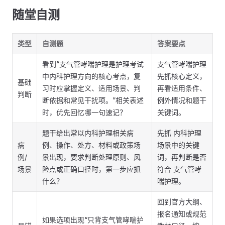
随堂自测
类型
自测题
答案要点
看到“支气管哮喘护理是护理考试
支气管哮喘护理
中内科护理方向的核心考点，复
先抓核心定义，
基础
习时应掌握定义、适用场景、判
再看适用条件、
判断
断依据和常见干扰项。”相关表述
例外情况和题干
时，优先回忆哪一句速记？
关键词。
题干给出常以内科护理相关病
先抓 内科护理
病
例、操作、处方、材料或政策场
场景中的关键
例/
景出现，要求判断处理原则、风
词，再判断是否
场景
险点或正确口径时，第一步应抓
符合 支气管哮
什么？
喘护理。
回到官方大纲、
报名通知或规范
如果选项出现“只背支气管哮喘护