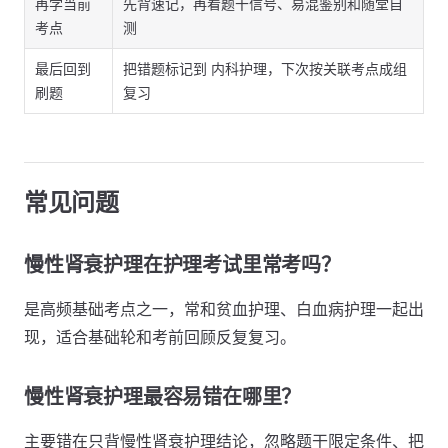
再学当前
先背速记，再看题干信号、易混鉴别和随堂自
考点
测
最后回到
把错题标记到 内科护理，下次按关联考点成组
刷题
复习
常见问题
慢性肾衰护理在护理考试里常考吗？
是高频基础考点之一，常和贫血护理、白血病护理一起出
现，适合基础轮和考前回顾反复复习。
慢性肾衰护理最容易错在哪里？
主要错在只背慢性肾衰护理结论，忽略题干限定条件、把