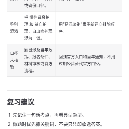
或省份口径。
把 慢性肾衰护
鉴别
理 和 贫血护
用“易混鉴别”表重新建立排除顺
混淆
理、白血病护理
序。
混为一谈。
题目涉及当年政
口径
策、报名条件、
回到官方入口和当年通知，不用
未核
材料审核或官方
过期经验替代官方口径。
验
流程。
复习建议
先记住一句话考点，再看典型题型。
做题时优先抓关键词，不要只凭印象选答案。