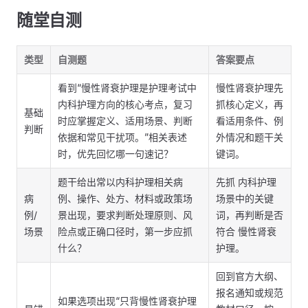
随堂自测
类型
自测题
答案要点
看到“慢性肾衰护理是护理考试中
慢性肾衰护理先
内科护理方向的核心考点，复习
抓核心定义，再
基础
时应掌握定义、适用场景、判断
看适用条件、例
判断
依据和常见干扰项。”相关表述
外情况和题干关
时，优先回忆哪一句速记？
键词。
题干给出常以内科护理相关病
先抓 内科护理
病
例、操作、处方、材料或政策场
场景中的关键
例/
景出现，要求判断处理原则、风
词，再判断是否
场景
险点或正确口径时，第一步应抓
符合 慢性肾衰
什么？
护理。
回到官方大纲、
报名通知或规范
如果选项出现“只背慢性肾衰护理