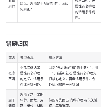
易错
教材口径，按
结论，忽略题干限定条件”，应如
纠偏
慢性肾衰护理
何纠正？
的适用条件判
断。
错题归因
错因
典型表现
纠正方法
不能准确说出
回到“考点速记”和“题干信号”，用
概念
慢性肾衰护理
一句话重新复述 慢性肾衰护理先
不清
的定义、适用条
抓核心定义，再看适用条件、例
件或关键例外。
外情况和题干关键词。
忽略了题干里的
题干
年龄、病程、用
做题时先圈出 内科护理 相关关键
漏读
药、岗位、材料
词，再看选项。