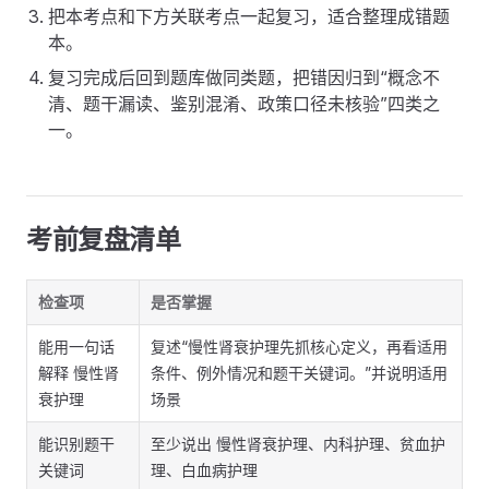
把本考点和下方关联考点一起复习，适合整理成错题
本。
复习完成后回到题库做同类题，把错因归到“概念不
清、题干漏读、鉴别混淆、政策口径未核验”四类之
一。
考前复盘清单
检查项
是否掌握
能用一句话
复述“慢性肾衰护理先抓核心定义，再看适用
解释 慢性肾
条件、例外情况和题干关键词。”并说明适用
衰护理
场景
能识别题干
至少说出 慢性肾衰护理、内科护理、贫血护
关键词
理、白血病护理