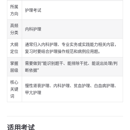
所属
护理考试
方向
高频
内科护理
分类
大纲
通常归入内科护理、专业实务或实践能力相关内容，
定位
复习时要结合护理操作规范和病例应用题。
掌握
需要做到“能识别题干、能排除干扰、能说出处理/判
层级
断依据”
核心
慢性肾衰护理、内科护理、贫血护理、白血病护理、
关键
甲亢护理
词
适用考试