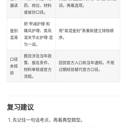
漏读
药、岗位、材料
词，再看选项。
或省份口径。
把 甲减护理 和
鉴别
痛风护理、类风
用“易混鉴别”表重新建立排除顺
混淆
湿关节炎护理 混
序。
为一谈。
题目涉及当年政
口径
策、报名条件、
回到官方入口和当年通知，不用
未核
材料审核或官方
过期经验替代官方口径。
验
流程。
复习建议
先记住一句话考点，再看典型题型。