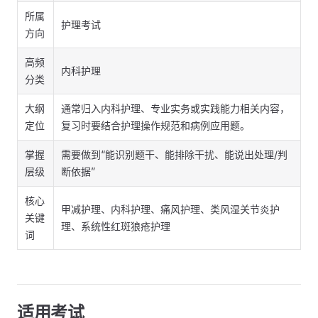
所属
护理考试
方向
高频
内科护理
分类
大纲
通常归入内科护理、专业实务或实践能力相关内容，
定位
复习时要结合护理操作规范和病例应用题。
掌握
需要做到“能识别题干、能排除干扰、能说出处理/判
层级
断依据”
核心
甲减护理、内科护理、痛风护理、类风湿关节炎护
关键
理、系统性红斑狼疮护理
词
适用考试