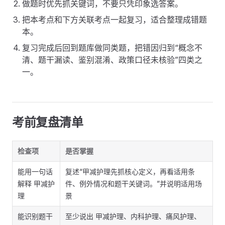
做题时优先抓关键词，不要只凭印象选答案。
把本考点和下方关联考点一起复习，适合整理成错题
本。
复习完成后回到题库做同类题，把错因归到“概念不
清、题干漏读、鉴别混淆、政策口径未核验”四类之
一。
考前复盘清单
检查项
是否掌握
能用一句话
复述“甲减护理先抓核心定义，再看适用条
解释 甲减护
件、例外情况和题干关键词。”并说明适用场
理
景
能识别题干
至少说出 甲减护理、内科护理、痛风护理、