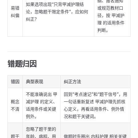
纲、报名通知
如果选项出现“只背甲减护理结
易错
或规范教材口
论，忽略题干限定条件”，应如何
纠偏
径，按 甲减护
纠正？
理 的适用条件
判断。
错题归因
错因
典型表现
纠正方法
不能准确说出 甲
回到“考点速记”和“题干信号”，用
概念
减护理 的定义、
一句话重新复述 甲减护理先抓核
不清
适用条件或关键
心定义，再看适用条件、例外情
例外。
况和题干关键词。
忽略了题干里的
题干
年龄、病程、用
做题时先圈出 内科护理 相关关键