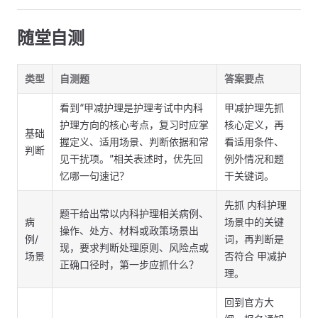
随堂自测
类型
自测题
答案要点
看到“甲减护理是护理考试中内科
甲减护理先抓
护理方向的核心考点，复习时应掌
核心定义，再
基础
握定义、适用场景、判断依据和常
看适用条件、
判断
见干扰项。”相关表述时，优先回
例外情况和题
忆哪一句速记？
干关键词。
先抓 内科护理
题干给出常以内科护理相关病例、
病
场景中的关键
操作、处方、材料或政策场景出
例/
词，再判断是
现，要求判断处理原则、风险点或
场景
否符合 甲减护
正确口径时，第一步应抓什么？
理。
回到官方大