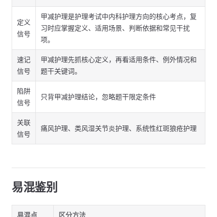
甲减护理是护理考试中内科护理方向的核心考点，复
定义
习时应掌握定义、适用场景、判断依据和常见干扰
信号
项。
速记
甲减护理先抓核心定义，再看适用条件、例外情况和
信号
题干关键词。
陷阱
只背甲减护理结论，忽略题干限定条件
信号
关联
痛风护理、类风湿关节炎护理、系统性红斑狼疮护理
信号
易混鉴别
易混点
区分方法