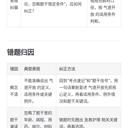
易错
或规范教材口
论，忽略题干限定条件”，应如何
纠偏
径，按 气道开
纠正？
放 的适用条件
判断。
错题归因
错因
典型表现
纠正方法
不能准确说出 气
回到“考点速记”和“题干信号”，用
概念
道开放 的定义、
一句话重新复述 气道开放先抓核
不清
适用条件或关键
心定义，再看适用条件、例外情
例外。
况和题干关键词。
忽略了题干里的
题干
年龄、病程、用
做题时先圈出 急救护理 相关关键
漏读
药、岗位、材料
词，再看选项。