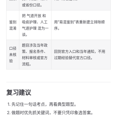
或省份口径。
把 气道开放 和
鉴别
吸痰护理、人工
用“易混鉴别”表重新建立排除顺
混淆
气道护理 混为一
序。
谈。
题目涉及当年政
口径
策、报名条件、
回到官方入口和当年通知，不用
未核
材料审核或官方
过期经验替代官方口径。
验
流程。
复习建议
先记住一句话考点，再看典型题型。
做题时优先抓关键词，不要只凭印象选答案。