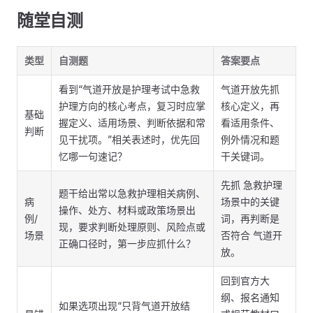
随堂自测
类型
自测题
答案要点
看到“气道开放是护理考试中急救
气道开放先抓
护理方向的核心考点，复习时应掌
核心定义，再
基础
握定义、适用场景、判断依据和常
看适用条件、
判断
见干扰项。”相关表述时，优先回
例外情况和题
忆哪一句速记？
干关键词。
先抓 急救护理
题干给出常以急救护理相关病例、
病
场景中的关键
操作、处方、材料或政策场景出
例/
词，再判断是
现，要求判断处理原则、风险点或
场景
否符合 气道开
正确口径时，第一步应抓什么？
放。
回到官方大
纲、报名通知
如果选项出现“只背气道开放结