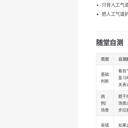
只背人工气
把人工气道
随堂自测
类型
自测
看到
基础
复习
判断
关表
病
题干
例/
场景
场景
步应
易错
如果