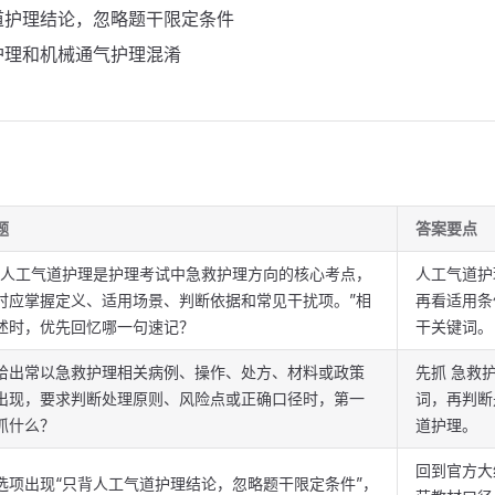
道护理结论，忽略题干限定条件
护理和机械通气护理混淆
题
答案要点
“人工气道护理是护理考试中急救护理方向的核心考点，
人工气道护
时应掌握定义、适用场景、判断依据和常见干扰项。”相
再看适用条
述时，优先回忆哪一句速记？
干关键词。
给出常以急救护理相关病例、操作、处方、材料或政策
先抓 急救
出现，要求判断处理原则、风险点或正确口径时，第一
词，再判断
抓什么？
道护理。
回到官方大
选项出现“只背人工气道护理结论，忽略题干限定条件”，