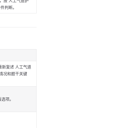
，按 人工气道护
条件判断。
重新复述 人工气道
情况和题干关键
看选项。