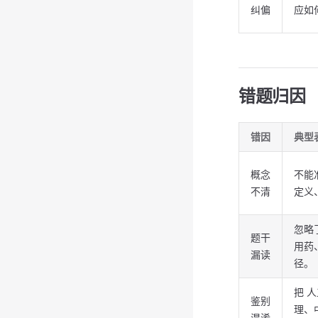
纠偏
应如
错题归因
错因
典型
概念
不能
不清
定义
忽略
题干
用药
漏读
径。
把 
鉴别
理、
混淆