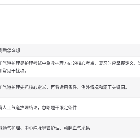
到后怎么想
工气道护理是护理考试中急救护理方向的核心考点，复习时应掌握定义、
和常见干扰项。
工气道护理先抓核心定义，再看适用条件、例外情况和题干关键词。
背人工气道护理结论，忽略题干限定条件
械通气护理、中心静脉导管护理、动脉血气采集