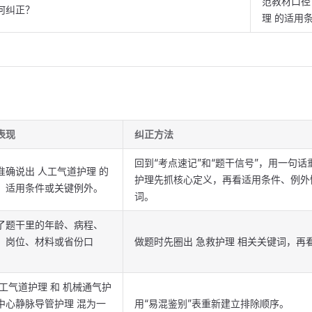
范教材口径
何纠正？
理 的适用
表现
纠正方法
回到“考点速记”和“题干信号”，用一句话
准确说出 人工气道护理 的
护理先抓核心定义，再看适用条件、例外
、适用条件或关键例外。
词。
了题干里的年龄、病程、
、岗位、材料或省份口
做题时先圈出 急救护理 相关关键词，再
人工气道护理 和 机械通气护
中心静脉导管护理 混为一
用“易混鉴别”表重新建立排除顺序。