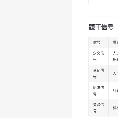
题干信号
信号
看
定义信
人
号
据
速记信
人
号
陷阱信
只
号
关联信
机
号