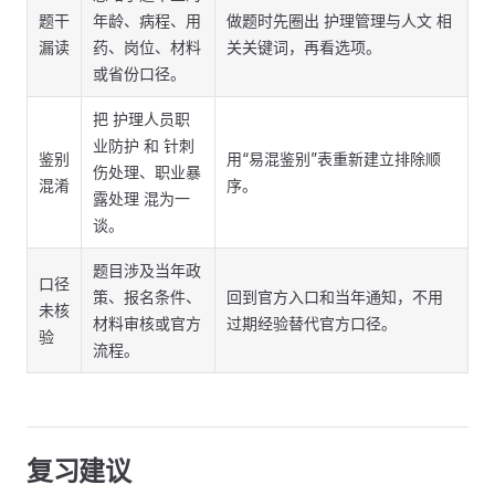
题干
年龄、病程、用
做题时先圈出 护理管理与人文 相
漏读
药、岗位、材料
关关键词，再看选项。
或省份口径。
把 护理人员职
业防护 和 针刺
鉴别
用“易混鉴别”表重新建立排除顺
伤处理、职业暴
混淆
序。
露处理 混为一
谈。
题目涉及当年政
口径
策、报名条件、
回到官方入口和当年通知，不用
未核
材料审核或官方
过期经验替代官方口径。
验
流程。
复习建议