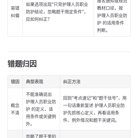
报名通知或规范
如果选项出现“只背护理人员职业
易错
教材口径，按
防护结论，忽略题干限定条件”，
纠偏
护理人员职业防
应如何纠正？
护 的适用条件
判断。
错题归因
错因
典型表现
纠正方法
不能准确说出
回到“考点速记”和“题干信号”，用
护理人员职业防
概念
一句话重新复述 护理人员职业防
护 的定义、适
不清
护先抓核心定义，再看适用条
用条件或关键例
件、例外情况和题干关键词。
外。
忽略了题干里的