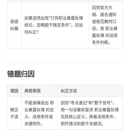
回到官方大
纲、报名通知
如果选项出现“只背职业暴露处理
易错
或规范教材口
结论，忽略题干限定条件”，应如
纠偏
径，按 职业暴
何纠正？
露处理 的适用
条件判断。
错题归因
错因
典型表现
纠正方法
不能准确说出 职
回到“考点速记”和“题干信号”，
概念
业暴露处理 的定
用一句话重新复述 职业暴露处理
不清
义、适用条件或
先抓核心定义，再看适用条件、
关键例外。
例外情况和题干关键词。