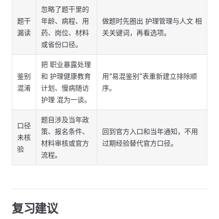
忽略了题干里的
题干
年龄、病程、用
做题时先圈出 护理管理与人文 相
漏读
药、岗位、材料
关关键词，再看选项。
或省份口径。
把 职业暴露处理
鉴别
和 护理健康教育
用“易混鉴别”表重新建立排除顺
混淆
计划、慢病随访
序。
护理 混为一谈。
题目涉及当年政
口径
策、报名条件、
回到官方入口和当年通知，不用
未核
材料审核或官方
过期经验替代官方口径。
验
流程。
复习建议