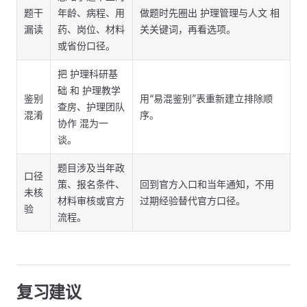
题干
年龄、病程、用
做题时先圈出 护理管理与人文 相
漏读
药、岗位、材料
关关键词，再看选项。
或省份口径。
把 护理科研基
础 和 护理教学
鉴别
用“易混鉴别”表重新建立排除顺
查房、护理团队
混淆
序。
协作 混为一
谈。
题目涉及当年政
口径
策、报名条件、
回到官方入口和当年通知，不用
未核
材料审核或官方
过期经验替代官方口径。
验
流程。
复习建议