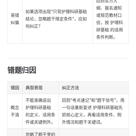
回到官方大
纲、报名通知
如果选项出现“只背护理科研基础
易错
或规范教材口
结论，忽略题干限定条件”，应如
纠偏
径，按 护理科
何纠正？
研基础 的适用
条件判断。
错题归因
错因
典型表现
纠正方法
不能准确说出
回到“考点速记”和“题干信号”，用
概念
护理科研基础
一句话重新复述 护理科研基础先
不清
的定义、适用条
抓核心定义，再看适用条件、例
件或关键例外。
外情况和题干关键词。
忽略了题干里的