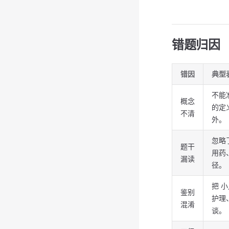
错题归因
错因
典型
不能
概念
的定
不清
外。
忽略
题干
用药
漏读
径。
把 
鉴别
护理
混淆
谈。