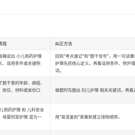
表现
纠正方法
准确说出 小儿用药护理
回到“考点速记”和“题干信号”，用一句话重
义、适用条件或关键例
护理先抓核心定义，再看适用条件、例外
词。
了题干里的年龄、病程、
、岗位、材料或省份口
做题时先圈出 妇儿护理 相关关键词，再看
小儿用药护理 和 儿科安全
、母婴同室护理 混为一
用“易混鉴别”表重新建立排除顺序。