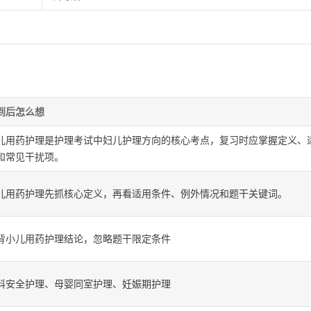
到后怎么想
儿用药护理是护理考试中妇儿护理方向的核心考点，复习时应掌握定义、
和常见干扰项。
儿用药护理先抓核心定义，再看适用条件、例外情况和题干关键词。
背小儿用药护理结论，忽略题干限定条件
科安全护理、母婴同室护理、妊娠期护理