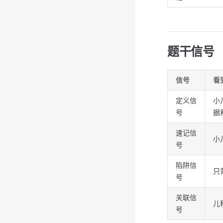
题干信号
信号
看
定义信
小
号
据
速记信
小
号
陷阱信
只
号
关联信
儿
号