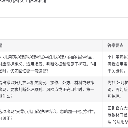
护理和儿科安全护理混淆
题
答案要点
“小儿用药护理是护理考试中妇儿护理方向的核心考点，
小儿用药护
时应掌握定义、适用场景、判断依据和常见干扰项。”相
再看适用条
述时，优先回忆哪一句速记？
干关键词。
给出常以妇儿护理相关病例、操作、处方、材料或政策
先抓 妇儿
出现，要求判断处理原则、风险点或正确口径时，第一
词，再判断
抓什么？
药护理。
回到官方大
选项出现“只背小儿用药护理结论，忽略题干限定条件”，
范教材口径
何纠正？
理 的适用