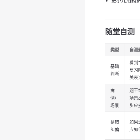
把小儿用药
随堂自测
类型
自测
看到
基础
复习
判断
关表
病
题干
例/
场景
场景
步应
易错
如果
纠偏
应如