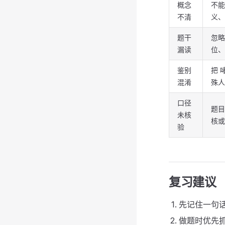
概念
不能
不清
义、
题干
忽略
漏读
位、
鉴别
把 
混淆
殊人
口径
题目
未核
核或
验
复习建议
先记住一句
做题时优先