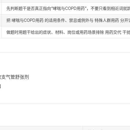
先判断题干是否真正指向“哮喘与COPD用药”，不要只看到相近词就
把 哮喘与COPD用药 的适用条件、禁忌或例外与 特殊人群用药 分开
做题时用题干给出的症状、材料、岗位或用药场景排除 用药交代 干
效支气管舒张剂
口