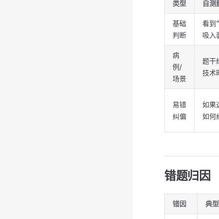
类型
自测
基础
看到
判断
吸入
病
题干给
例/
技术
场景
易错
如果
纠偏
如何
错题归因
错因
典型