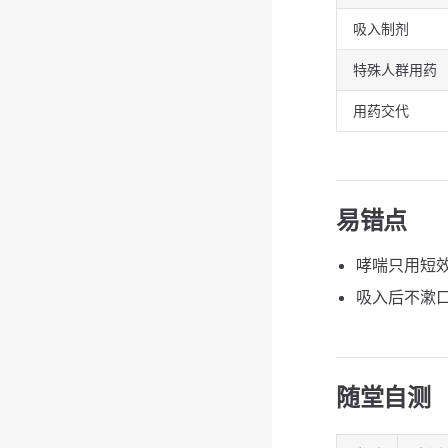
吸入制剂
特殊人群用药
用药交代
易错点
哮喘只用短
吸入后不漱
随堂自测