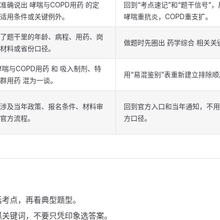
准确说出 哮喘与COPD用药 的定
回到“考点速记”和“题干信号”
适用条件或关键例外。
哮喘重抗炎，COPD重支扩。
了题干里的年龄、病程、用药、岗
做题时先圈出 药学综合 相关
材料或省份口径。
哮喘与COPD用药 和 吸入制剂、特
用“易混鉴别”表重新建立排除顺
群用药 混为一谈。
涉及当年政策、报名条件、材料审
回到官方入口和当年通知，不用
官方流程。
方口径。
话考点，再看典型题型。
抓关键词，不要只凭印象选答案。