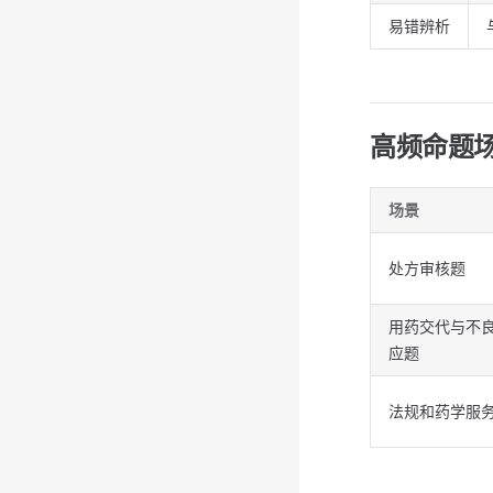
易错辨析
高频命题
场景
处方审核题
用药交代与不
应题
法规和药学服