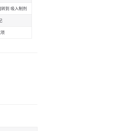
跳转到 吸入制剂
记
扰项