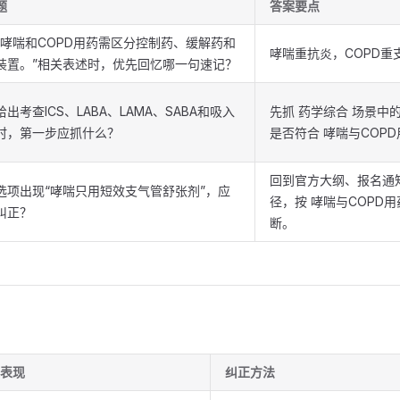
题
答案要点
“哮喘和COPD用药需区分控制药、缓解药和
哮喘重抗炎，COPD重
装置。”相关表述时，优先回忆哪一句速记？
出考查ICS、LABA、LAMA、SABA和吸入
先抓 药学综合 场景中
时，第一步应抓什么？
是否符合 哮喘与COP
回到官方大纲、报名通
选项出现“哮喘只用短效支气管舒张剂”，应
径，按 哮喘与COPD
纠正？
断。
表现
纠正方法