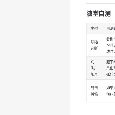
随堂自测
类型
自测
看到
基础
习时
判断
述时
病
题干
例/
景出
场景
抓什
易错
如果
纠偏
何纠