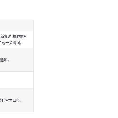
重新复述 抗肿瘤药
和题干关键词。
看选项。
替代官方口径。