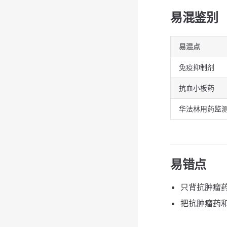
易混鉴别
易混点
免疫抑制剂
抗血小板药
华法林用药监
易错点
只背抗肿瘤
把抗肿瘤药