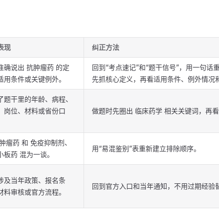
表现
纠正方法
准确说出 抗肿瘤药 的定
回到“考点速记”和“题干信号”，用一句话
适用条件或关键例外。
先抓核心定义，再看适用条件、例外情况
了题干里的年龄、病程、
、岗位、材料或省份口
做题时先圈出 临床药学 相关关键词，再
抗肿瘤药 和 免疫抑制剂、
用“易混鉴别”表重新建立排除顺序。
小板药 混为一谈。
涉及当年政策、报名条
回到官方入口和当年通知，不用过期经验
材料审核或官方流程。