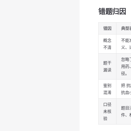
错题归因
错因
典型
概念
不能
不清
义、
忽略
题干
用药
漏读
径。
鉴别
把 
混淆
抗血
口径
题目
未核
件、
验