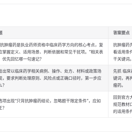
题
答案要点
“抗肿瘤药是执业药师资格中临床药学方向的核心考点，复
抗肿瘤药
应掌握定义、适用场景、判断依据和常见干扰项。”相关表
看适用条
，优先回忆哪一句速记？
干关键词
给出常以临床药学相关病例、操作、处方、材料或政策场
先抓 临床
现，要求判断处理原则、风险点或正确口径时，第一步应
键词，再
么？
瘤药。
回到官方
选项出现“只背抗肿瘤药结论，忽略题干限定条件”，应如
规范教材
正？
的适用条