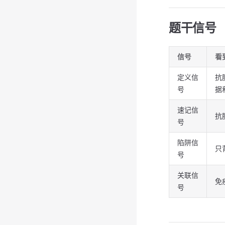
题干信号
信号
看
定义信
抗
号
据
速记信
抗
号
陷阱信
只
号
关联信
免
号