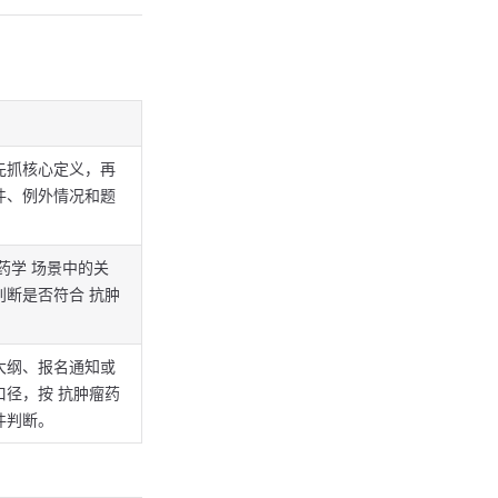
先抓核心定义，再
件、例外情况和题
。
药学 场景中的关
判断是否符合 抗肿
大纲、报名通知或
口径，按 抗肿瘤药
件判断。