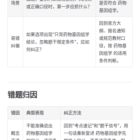
场景
是否符合 药物
或正确口径时，第一步应抓什么？
基因组学。
回到官方大
纲、报名通知
如果选项出现“只背药物基因组学
易错
或规范教材口
结论，忽略题干限定条件”，应如
纠偏
径，按 药物基
何纠正？
因组学 的适用
条件判断。
错题归因
错因
典型表现
纠正方法
不能准确说出
回到“考点速记”和“题干信号”，用
概念
药物基因组学
一句话重新复述 药物基因组学先