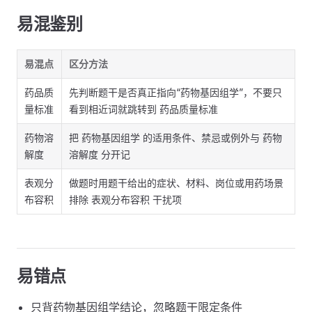
易混鉴别
易混点
区分方法
药品质
先判断题干是否真正指向“药物基因组学”，不要只
量标准
看到相近词就跳转到 药品质量标准
药物溶
把 药物基因组学 的适用条件、禁忌或例外与 药物
解度
溶解度 分开记
表观分
做题时用题干给出的症状、材料、岗位或用药场景
布容积
排除 表观分布容积 干扰项
易错点
只背药物基因组学结论，忽略题干限定条件