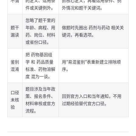
不清
的定义、适用条
抓核心定义，再看适用条件、例
件或关键例外。
外情况和题干关键词。
忽略了题干里的
题干
年龄、病程、用
做题时先圈出 药剂与药动 相关关
漏读
药、岗位、材料
键词，再看选项。
或省份口径。
把 药物基因组
鉴别
学 和 药品质量
用“易混鉴别”表重新建立排除顺
混淆
标准、药物溶解
序。
度 混为一谈。
题目涉及当年政
口径
策、报名条件、
回到官方入口和当年通知，不用
未核
材料审核或官方
过期经验替代官方口径。
验
流程。