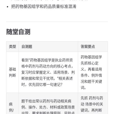
把药物基因组学和药品质量标准混淆
随堂自测
类型
自测题
答案要点
药物基因组学
看到“药物基因组学是执业药师资
先抓核心定
格中药剂与药动方向的核心考点，
基础
义，再看适用
复习时应掌握定义、适用场景、判
判断
条件、例外情
断依据和常见干扰项。”相关表述
况和题干关键
时，优先回忆哪一句速记？
词。
先抓 药剂与药
题干给出常以药剂与药动相关病
病
动 场景中的关
例、操作、处方、材料或政策场景
例/
键词，再判断
出现，要求判断处理原则、风险点