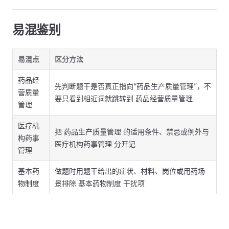
易混鉴别
易混点
区分方法
药品经
先判断题干是否真正指向“药品生产质量管理”，不
营质量
要只看到相近词就跳转到 药品经营质量管理
管理
医疗机
把 药品生产质量管理 的适用条件、禁忌或例外与
构药事
医疗机构药事管理 分开记
管理
基本药
做题时用题干给出的症状、材料、岗位或用药场
物制度
景排除 基本药物制度 干扰项