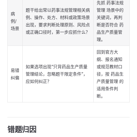
先抓 药事法规
题干给出常以药事法规管理相关病
管理 场景中的
病
例、操作、处方、材料或政策场景
关键词，再判
例/
出现，要求判断处理原则、风险点
断是否符合 药
场景
或正确口径时，第一步应抓什么？
品生产质量管
理。
回到官方大
纲、报名通知
如果选项出现“只背药品生产质量
或规范教材口
易错
管理结论，忽略题干限定条件”，
径，按 药品生
纠偏
应如何纠正？
产质量管理 的
适用条件判
断。
错题归因