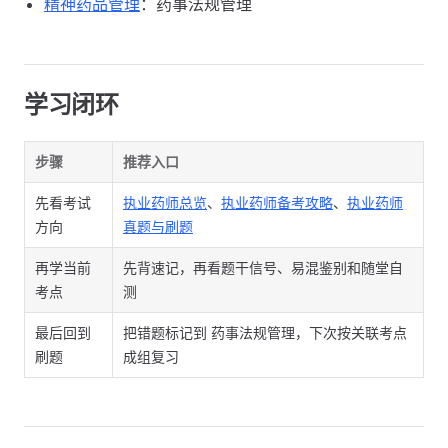
精神药品管理
：药事法规管理
学习闭环
步骤
推荐入口
先看考试
执业药师总览
、
执业药师备考攻略
、
执业药师
方向
真题与刷题
再学当前
先背速记，再看题干信号、易混鉴别和随堂自
考点
测
最后回到
把错题标记到 药事法规管理，下次按关联考点
刷题
成组复习