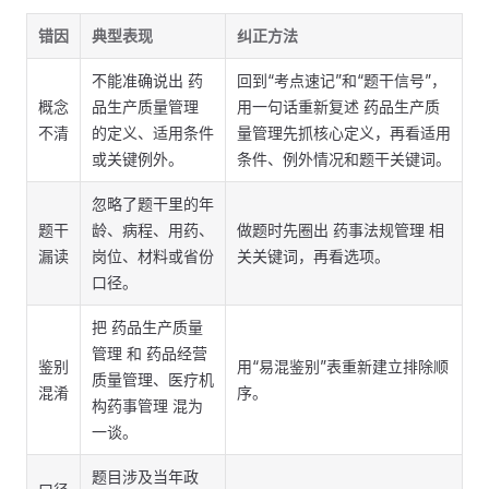
错因
典型表现
纠正方法
不能准确说出 药
回到“考点速记”和“题干信号”，
概念
品生产质量管理
用一句话重新复述 药品生产质
不清
的定义、适用条件
量管理先抓核心定义，再看适用
或关键例外。
条件、例外情况和题干关键词。
忽略了题干里的年
题干
龄、病程、用药、
做题时先圈出 药事法规管理 相
漏读
岗位、材料或省份
关关键词，再看选项。
口径。
把 药品生产质量
管理 和 药品经营
鉴别
用“易混鉴别”表重新建立排除顺
质量管理、医疗机
混淆
序。
构药事管理 混为
一谈。
题目涉及当年政