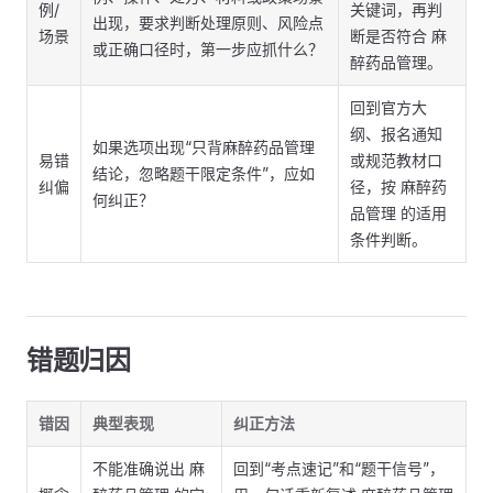
例/
关键词，再判
出现，要求判断处理原则、风险点
场景
断是否符合 麻
或正确口径时，第一步应抓什么？
醉药品管理。
回到官方大
纲、报名通知
如果选项出现“只背麻醉药品管理
易错
或规范教材口
结论，忽略题干限定条件”，应如
纠偏
径，按 麻醉药
何纠正？
品管理 的适用
条件判断。
错题归因
错因
典型表现
纠正方法
不能准确说出 麻
回到“考点速记”和“题干信号”，