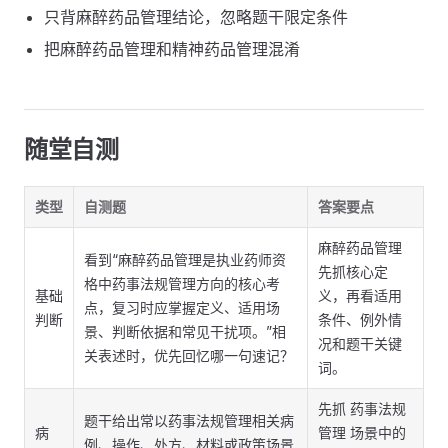
只背麻醉药品管理结论，忽略题干限定条件
把麻醉药品管理和精神药品管理混淆
随堂自测
类型
自测题
答案要点
麻醉药品管理
看到“麻醉药品管理是执业药师资
先抓核心定
格中药事法规管理方向的核心考
基础
义，再看适用
点，复习时应掌握定义、适用场
判断
条件、例外情
景、判断依据和常见干扰项。”相
况和题干关键
关表述时，优先回忆哪一句速记？
词。
先抓 药事法规
题干给出常以药事法规管理相关病
病
管理 场景中的
例、操作、处方、材料或政策场景