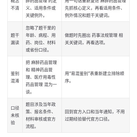
概念
醉药品管理 的定
用一句话重新复述 麻醉药品管理
不清
义、适用条件或
先抓核心定义，再看适用条件、
关键例外。
例外情况和题干关键词。
忽略了题干里的
题干
年龄、病程、用
做题时先圈出 药事法规管理 相
漏读
药、岗位、材料
关关键词，再看选项。
或省份口径。
把 麻醉药品管理
和 精神药品管
鉴别
用“易混鉴别”表重新建立排除顺
理、医疗用毒性
混淆
序。
药品管理 混为一
谈。
题目涉及当年政
口径
策、报名条件、
回到官方入口和当年通知，不用
未核
材料审核或官方
过期经验替代官方口径。
验
流程。