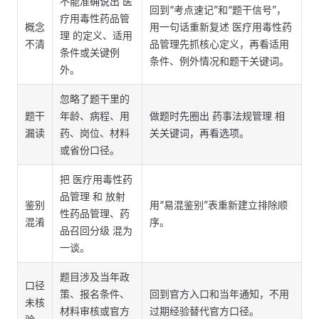
不能准确说出 医
回到“考点速记”和“题干信号”，
疗用毒性药品管
概念
用一句话重新复述 医疗用毒性药
理 的定义、适用
不清
品管理先抓核心定义，再看适用
条件或关键例
条件、例外情况和题干关键词。
外。
忽略了题干里的
题干
年龄、病程、用
做题时先圈出 药事法规管理 相
漏读
药、岗位、材料
关关键词，再看选项。
或省份口径。
把 医疗用毒性药
品管理 和 放射
鉴别
用“易混鉴别”表重新建立排除顺
性药品管理、药
混淆
序。
品召回分级 混为
一谈。
题目涉及当年政
口径
策、报名条件、
回到官方入口和当年通知，不用
未核
材料审核或官方
过期经验替代官方口径。