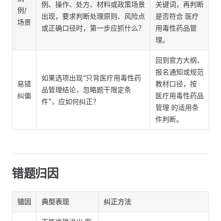
例、操作、处方、材料或政策场景
关键词，再判断
例/
出现，要求判断处理原则、风险点
是否符合 医疗
场景
或正确口径时，第一步应抓什么？
用毒性药品管
理。
回到官方大纲、
报名通知或规范
如果选项出现“只背医疗用毒性药
易错
教材口径，按
品管理结论，忽略题干限定条
纠偏
医疗用毒性药品
件”，应如何纠正？
管理 的适用条
件判断。
错题归因
错因
典型表现
纠正方法