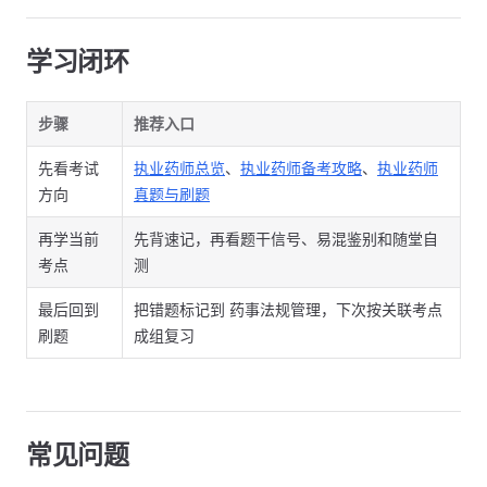
学习闭环
步骤
推荐入口
先看考试
执业药师总览
、
执业药师备考攻略
、
执业药师
方向
真题与刷题
再学当前
先背速记，再看题干信号、易混鉴别和随堂自
考点
测
最后回到
把错题标记到 药事法规管理，下次按关联考点
刷题
成组复习
常见问题