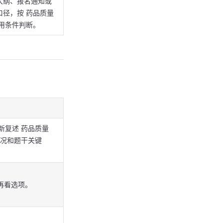
大纲、报名通知或
口径，按 药品质量
适用条件判断。
新复述 药品质量
况和题干关键
再看选项。