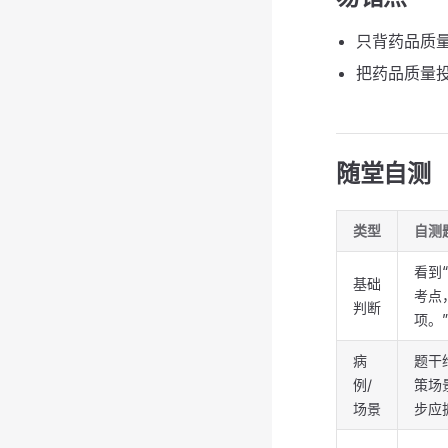
只背药品质
把药品质量
随堂自测
类型
自测
看到
基础
考点
判断
项。
病
题干
例/
策场
场景
步应