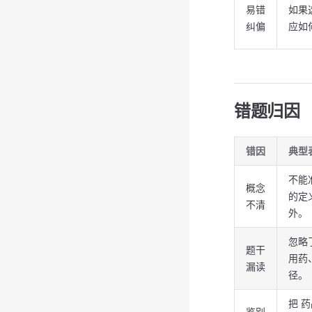
易错
如果
纠偏
应如
错题归因
错因
典型
不能
概念
的定
不清
外。
忽略
题干
用药
漏读
径。
把 
鉴别