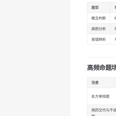
题型
概念判断
病例分析
易错辨析
高频命题
场景
处方审核题
用药交代与不