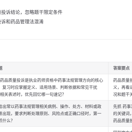
量投诉结论，忽略题干限定条件
投诉和药品管理法混淆
题
答案要点
“药品质量投诉是执业药师资格中药事法规管理方向的核心
药品质量
，复习时应掌握定义、适用场景、判断依据和常见干扰
义，再看
”相关表述时，优先回忆哪一句速记？
况和题干
给出常以药事法规管理相关病例、操作、处方、材料或政
先抓 药事
景出现，要求判断处理原则、风险点或正确口径时，第一
的关键词
抓什么？
药品质量