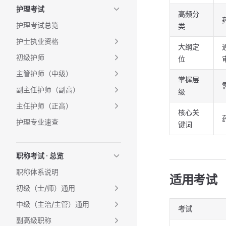
护理考试
高频分
护理考试总览
类
护士执业资格
大纲定
初级护师
位
主管护师（中级）
掌握层
副主任护师（副高）
级
主任护师（正高）
核心关
护理专业速查
键词
职称考试 · 总览
职称体系说明
适用考试
初级（士/师）通用
中级（主治/主管）通用
考试
副高级职称