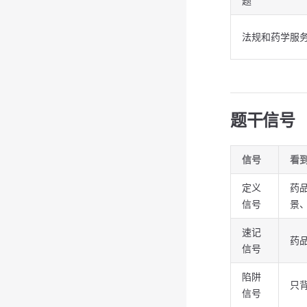
题
法规和药学服
题干信号
信号
看
定义
药
信号
景
速记
药
信号
陷阱
只
信号