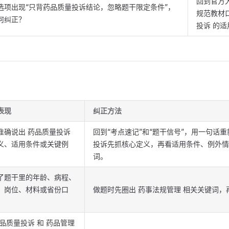
回到官方
选项出现“只背药品质量投诉结论，忽略题干限定条件”，
规范教材
何纠正？
投诉 的
表现
纠正方法
准确说出 药品质量投诉
回到“考点速记”和“题干信号”，用一句话重
义、适用条件或关键例
投诉先抓核心定义，再看适用条件、例外情
词。
了题干里的年龄、病程、
、岗位、材料或省份口
做题时先圈出 药事法规管理 相关关键词，
药品质量投诉 和 药品管理