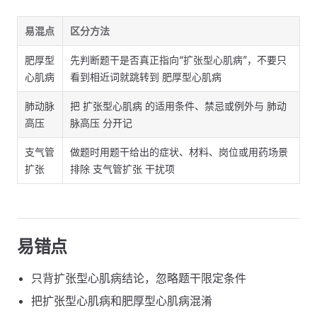
易混点
区分方法
肥厚型
先判断题干是否真正指向“扩张型心肌病”，不要只
心肌病
看到相近词就跳转到 肥厚型心肌病
肺动脉
把 扩张型心肌病 的适用条件、禁忌或例外与 肺动
高压
脉高压 分开记
支气管
做题时用题干给出的症状、材料、岗位或用药场景
扩张
排除 支气管扩张 干扰项
易错点
只背扩张型心肌病结论，忽略题干限定条件
把扩张型心肌病和肥厚型心肌病混淆