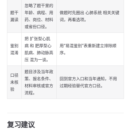
忽略了题干里的
题干
年龄、病程、用
做题时先圈出 心肺系统 相关关键
漏读
药、岗位、材料
词，再看选项。
或省份口径。
把 扩张型心肌
鉴别
病 和 肥厚型心
用“易混鉴别”表重新建立排除顺
混淆
肌病、肺动脉高
序。
压 混为一谈。
题目涉及当年政
口径
策、报名条件、
回到官方入口和当年通知，不用
未核
材料审核或官方
过期经验替代官方口径。
验
流程。
复习建议