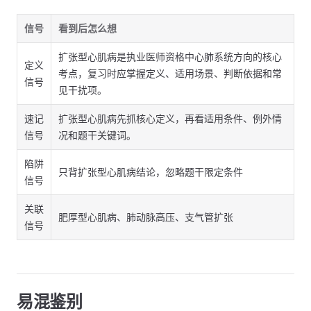
信号
看到后怎么想
扩张型心肌病是执业医师资格中心肺系统方向的核心
定义
考点，复习时应掌握定义、适用场景、判断依据和常
信号
见干扰项。
速记
扩张型心肌病先抓核心定义，再看适用条件、例外情
信号
况和题干关键词。
陷阱
只背扩张型心肌病结论，忽略题干限定条件
信号
关联
肥厚型心肌病、肺动脉高压、支气管扩张
信号
易混鉴别