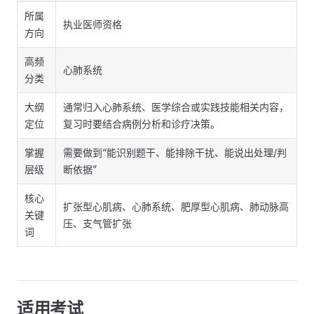
所属
执业医师资格
方向
高频
心肺系统
分类
大纲
通常归入心肺系统、医学综合或实践技能相关内容，
定位
复习时要结合病例分析和诊疗决策。
掌握
需要做到“能识别题干、能排除干扰、能说出处理/判
层级
断依据”
核心
扩张型心肌病、心肺系统、肥厚型心肌病、肺动脉高
关键
压、支气管扩张
词
适用考试