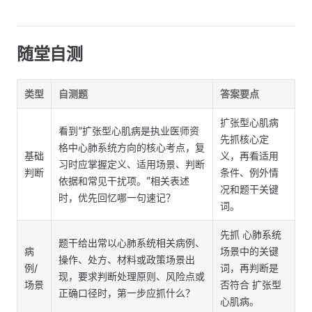
随堂自测
类型
自测题
答案要点
扩张型心肌病
看到“扩张型心肌病是执业医师资
先抓核心定
格中心肺系统方向的核心考点，复
基础
义，再看适用
习时应掌握定义、适用场景、判断
判断
条件、例外情
依据和常见干扰项。”相关表述
况和题干关键
时，优先回忆哪一句速记？
词。
先抓 心肺系统
题干给出常以心肺系统相关病例、
病
场景中的关键
操作、处方、材料或政策场景出
例/
词，再判断是
现，要求判断处理原则、风险点或
场景
否符合 扩张型
正确口径时，第一步应抓什么？
心肌病。