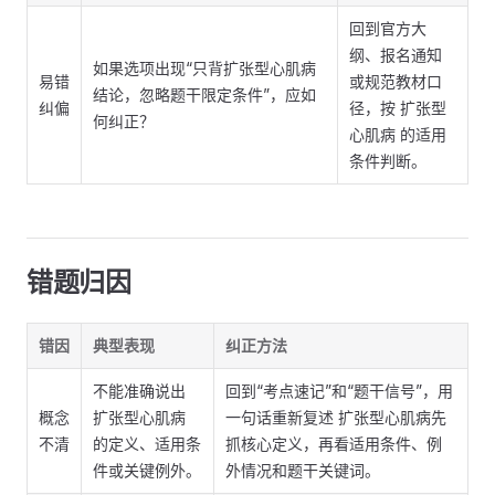
回到官方大
纲、报名通知
如果选项出现“只背扩张型心肌病
易错
或规范教材口
结论，忽略题干限定条件”，应如
纠偏
径，按 扩张型
何纠正？
心肌病 的适用
条件判断。
错题归因
错因
典型表现
纠正方法
不能准确说出
回到“考点速记”和“题干信号”，用
概念
扩张型心肌病
一句话重新复述 扩张型心肌病先
不清
的定义、适用条
抓核心定义，再看适用条件、例
件或关键例外。
外情况和题干关键词。