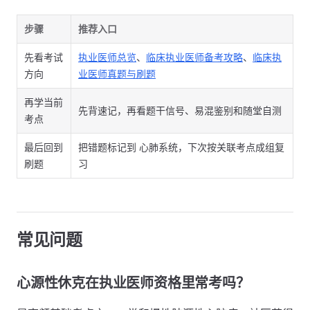
步骤
推荐入口
先看考试
执业医师总览
、
临床执业医师备考攻略
、
临床执
方向
业医师真题与刷题
再学当前
先背速记，再看题干信号、易混鉴别和随堂自测
考点
最后回到
把错题标记到 心肺系统，下次按关联考点成组复
刷题
习
常见问题
心源性休克在执业医师资格里常考吗？