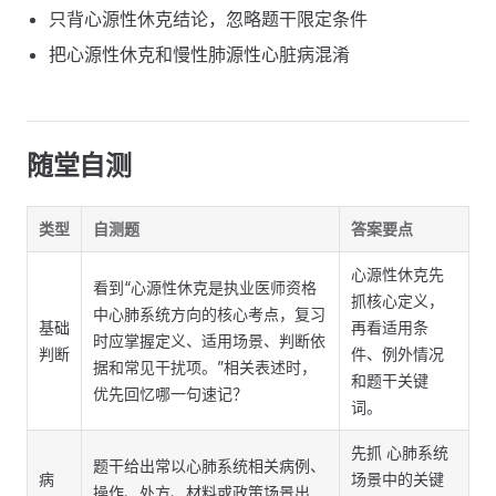
只背心源性休克结论，忽略题干限定条件
把心源性休克和慢性肺源性心脏病混淆
随堂自测
类型
自测题
答案要点
心源性休克先
看到“心源性休克是执业医师资格
抓核心定义，
中心肺系统方向的核心考点，复习
基础
再看适用条
时应掌握定义、适用场景、判断依
判断
件、例外情况
据和常见干扰项。”相关表述时，
和题干关键
优先回忆哪一句速记？
词。
先抓 心肺系统
题干给出常以心肺系统相关病例、
病
场景中的关键
操作、处方、材料或政策场景出