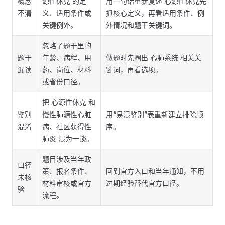
概念
源性休克 的定
用一句话重新复述 心源性休克先
不清
义、适用条件或
抓核心定义，再看适用条件、例
关键例外。
外情况和题干关键词。
忽略了题干里的
题干
年龄、病程、用
做题时先圈出 心肺系统 相关关
漏读
药、岗位、材料
键词，再看选项。
或省份口径。
把 心源性休克 和
鉴别
慢性肺源性心脏
用“易混鉴别”表重新建立排除顺
混淆
病、社区获得性
序。
肺炎 混为一谈。
题目涉及当年政
口径
策、报名条件、
回到官方入口和当年通知，不用
未核
材料审核或官方
过期经验替代官方口径。
验
流程。