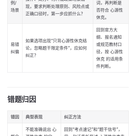
例/
词，再判断是
现，要求判断处理原则、风险点或
场景
否符合 心源性
正确口径时，第一步应抓什么？
休克。
回到官方大
纲、报名通知
如果选项出现“只背心源性休克结
易错
或规范教材口
论，忽略题干限定条件”，应如何
纠偏
径，按 心源性
纠正？
休克 的适用条
件判断。
错题归因
错因
典型表现
纠正方法
不能准确说出 心
回到“考点速记”和“题干信号”，