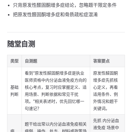
只背原发性醛固酮增多症结论，忽略题干限定条件
把原发性醛固酮增多症和骨质疏松症混淆
随堂自测
类型
自测题
答案要点
看到“原发性醛固酮增多症是执业
原发性醛固酮
医师资格中内分泌血液免疫方向的
增多症先抓核
基础
核心考点，复习时应掌握定义、适
心定义，再看
判断
用场景、判断依据和常见干扰
适用条件、例
项。”相关表述时，优先回忆哪一
外情况和题干
句速记？
关键词。
先抓 内分泌血
题干给出常以内分泌血液免疫相关
液免疫 场景中
病
病例、操作、处方、材料或政策场