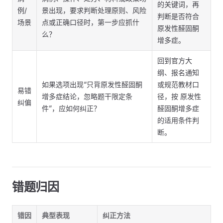
的关键词，再
例/
景出现，要求判断处理原则、风险
判断是否符合
场景
点或正确口径时，第一步应抓什
原发性醛固酮
么？
增多症。
回到官方大
纲、报名通知
如果选项出现“只背原发性醛固酮
或规范教材口
易错
增多症结论，忽略题干限定条
径，按 原发性
纠偏
件”，应如何纠正？
醛固酮增多症
的适用条件判
断。
错题归因
错因
典型表现
纠正方法