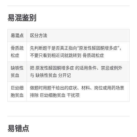
易混鉴别
易混点
区分方法
骨质疏
先判断题干是否真正指向“原发性醛固酮增多症”，
松症
不要只看到相近词就跳转到 骨质疏松症
缺铁性
把 原发性醛固酮增多症 的适用条件、禁忌或例外
贫血
与 缺铁性贫血 分开记
巨幼细
做题时用题干给出的症状、材料、岗位或用药场景
胞贫血
排除 巨幼细胞贫血 干扰项
易错点