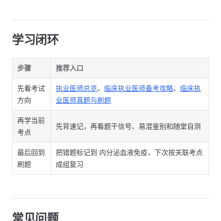
学习闭环
步骤
推荐入口
先看考试
执业医师总览
、
临床执业医师备考攻略
、
临床执
方向
业医师真题与刷题
再学当前
先背速记，再看题干信号、易混鉴别和随堂自测
考点
最后回到
把错题标记到 内分泌血液免疫，下次按关联考点
刷题
成组复习
常见问题