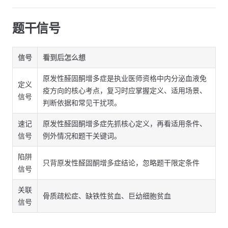
题干信号
信号
看到后怎么想
原发性醛固酮增多症是执业医师资格中内分泌血液免
定义
疫方向的核心考点，复习时应掌握定义、适用场景、
信号
判断依据和常见干扰项。
速记
原发性醛固酮增多症先抓核心定义，再看适用条件、
信号
例外情况和题干关键词。
陷阱
只背原发性醛固酮增多症结论，忽略题干限定条件
信号
关联
骨质疏松症、缺铁性贫血、巨幼细胞贫血
信号