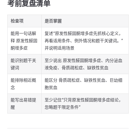
考前复盘清单
检查项
是否掌握
能用一句话解
复述“原发性醛固酮增多症先抓核心定义，
释 原发性醛固
再看适用条件、例外情况和题干关键词。”
酮增多症
并说明适用场景
能识别题干关
至少说出 原发性醛固酮增多症、内分泌血
键词
液免疫、骨质疏松症、缺铁性贫血
能排除相近概
能区分 骨质疏松症、缺铁性贫血、巨幼细
念
胞贫血
能写出易错提
至少记住“只背原发性醛固酮增多症结论，
醒
忽略题干限定条件”