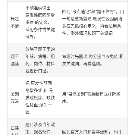
不能准确说出
回到“考点速记”和“题干信号”，用
原发性醛固酮增
概念
一句话重新复述 原发性醛固酮增
多症 的定义、
不清
多症先抓核心定义，再看适用条
适用条件或关键
件、例外情况和题干关键词。
例外。
忽略了题干里的
题干
年龄、病程、用
做题时先圈出 内分泌血液免疫 相
漏读
药、岗位、材料
关关键词，再看选项。
或省份口径。
把 原发性醛固
酮增多症 和 骨
鉴别
用“易混鉴别”表重新建立排除顺
质疏松症、缺铁
混淆
序。
性贫血 混为一
谈。
题目涉及当年政
口径
策、报名条件、
回到官方入口和当年通知，不用