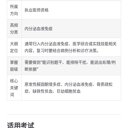
所属
执业医师资格
方向
高频
内分泌血液免疫
分类
大纲
通常归入内分泌血液免疫、医学综合或实践技能相关
定位
内容，复习时要结合病例分析和诊疗决策。
掌握
需要做到“能识别题干、能排除干扰、能说出处理/判
层级
断依据”
核心
原发性醛固酮增多症、内分泌血液免疫、骨质疏松
关键
症、缺铁性贫血、巨幼细胞贫血
词
适用考试