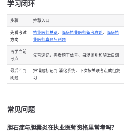
学习闭环
步骤
推荐入口
先看考试
执业医师总览
、
临床执业医师备考攻略
、
临床执
方向
业医师真题与刷题
再学当前
先背速记，再看题干信号、易混鉴别和随堂自测
考点
最后回到
把错题标记到 消化系统，下次按关联考点成组复
刷题
习
常见问题
胆石症与胆囊炎在执业医师资格里常考吗？