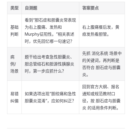
类型
自测题
答案要点
看到“胆石症和胆囊炎常表现
基础
为右上腹痛、发热和
右上腹痛餐后发，黄
判断
Murphy征阳性。”相关表述
疸发热看胆管。
时，优先回忆哪一句速记？
先抓 消化系统 场景中
病
题干给出考查急性胆囊炎、
的关键词，再判断是
例/
胆总管结石和胆源性胰腺炎
否符合 胆石症与胆囊
场景
时，第一步应抓什么？
炎。
回到官方大纲、报名
易错
如果选项出现“胆绞痛和急性
通知或规范教材口
纠偏
胆囊炎混淆”，应如何纠正？
径，按 胆石症与胆囊
炎 的适用条件判断。