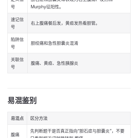
号
Murphy征阳性。
速记信
右上腹痛餐后发，黄疸发热看胆管。
号
陷阱信
胆绞痛和急性胆囊炎混淆
号
关联信
腹痛、黄疸、急性胰腺炎
号
易混鉴别
易混点
区分方法
先判断题干是否真正指向“胆石症与胆囊炎”，不要
腹痛