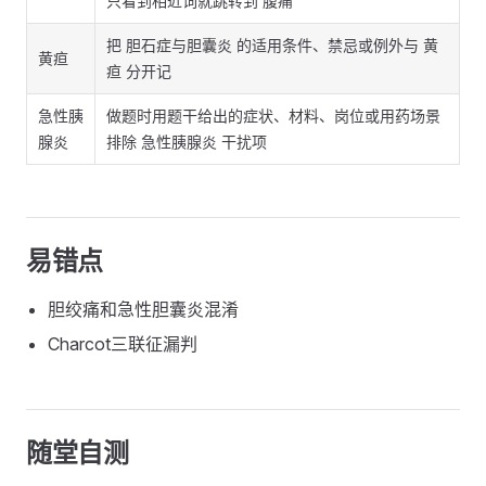
只看到相近词就跳转到 腹痛
把 胆石症与胆囊炎 的适用条件、禁忌或例外与 黄
黄疸
疸 分开记
急性胰
做题时用题干给出的症状、材料、岗位或用药场景
腺炎
排除 急性胰腺炎 干扰项
易错点
胆绞痛和急性胆囊炎混淆
Charcot三联征漏判
随堂自测