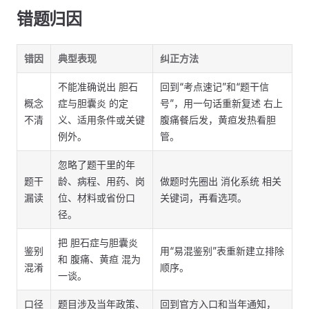
错题归因
错因
典型表现
纠正方法
不能准确说出 胆石
回到“考点速记”和“题干信
概念
症与胆囊炎 的定
号”，用一句话重新复述 右上
不清
义、适用条件或关键
腹痛餐后发，黄疸发热看胆
例外。
管。
忽略了题干里的年
题干
龄、病程、用药、岗
做题时先圈出 消化系统 相关
漏读
位、材料或省份口
关键词，再看选项。
径。
把 胆石症与胆囊炎
鉴别
用“易混鉴别”表重新建立排除
和 腹痛、黄疸 混为
混淆
顺序。
一谈。
口径
题目涉及当年政策、
回到官方入口和当年通知，