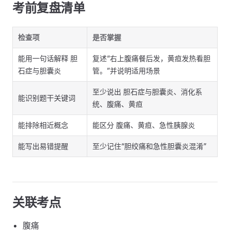
考前复盘清单
检查项
是否掌握
能用一句话解释 胆
复述“右上腹痛餐后发，黄疸发热看胆
石症与胆囊炎
管。”并说明适用场景
至少说出 胆石症与胆囊炎、消化系
能识别题干关键词
统、腹痛、黄疸
能排除相近概念
能区分 腹痛、黄疸、急性胰腺炎
能写出易错提醒
至少记住“胆绞痛和急性胆囊炎混淆”
关联考点
腹痛