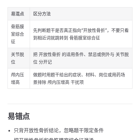
易混点
区分方法
骨筋膜
先判断题干是否真正指向“开放性骨折”，不要只看
室综合
到相近词就跳转到 骨筋膜室综合征
征
关节脱
把 开放性骨折 的适用条件、禁忌或例外与 关节脱
位
位 分开记
颅内压
做题时用题干给出的症状、材料、岗位或用药场
增高
景排除 颅内压增高 干扰项
易错点
只背开放性骨折结论，忽略题干限定条件