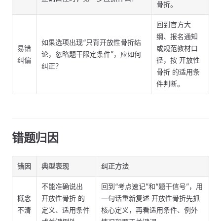
骨折。
回到官方大
纲、报名通知
如果选项出现“只背开放性骨折结
易错
或规范教材口
论，忽略题干限定条件”，应如何
纠偏
径，按 开放性
纠正？
骨折 的适用条
件判断。
错题归因
错因
典型表现
纠正方法
不能准确说出
回到“考点速记”和“题干信号”，用
概念
开放性骨折 的
一句话重新复述 开放性骨折先抓
不清
定义、适用条件
核心定义，再看适用条件、例外