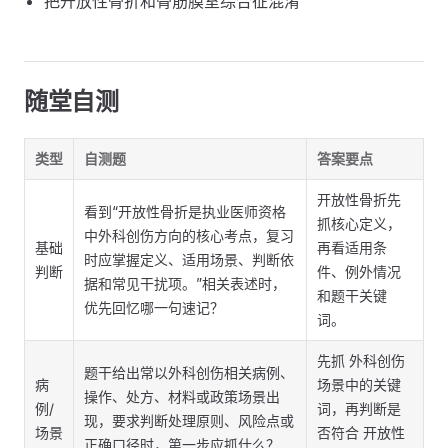
把开放性骨折和骨筋膜室综合征混淆
随堂自测
类型
自测题
答案要点
开放性骨折先
看到“开放性骨折是执业医师资格
抓核心定义，
中外科创伤方向的核心考点，复习
基础
再看适用条
时应掌握定义、适用场景、判断依
判断
件、例外情况
据和常见干扰项。”相关表述时，
和题干关键
优先回忆哪一句速记？
词。
先抓 外科创伤
题干给出常以外科创伤相关病例、
病
场景中的关键
操作、处方、材料或政策场景出
例/
词，再判断是
现，要求判断处理原则、风险点或
场景
否符合 开放性
正确口径时，第一步应抓什么？