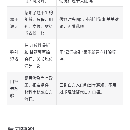
或关键例外。
情况和题干关键词。
忽略了题干里的
题干
年龄、病程、用
做题时先圈出 外科创伤 相关关键
漏读
药、岗位、材料
词，再看选项。
或省份口径。
把 开放性骨折
鉴别
和 骨筋膜室综
用“易混鉴别”表重新建立排除顺
混淆
合征、关节脱位
序。
混为一谈。
题目涉及当年政
口径
策、报名条件、
回到官方入口和当年通知，不用
未核
材料审核或官方
过期经验替代官方口径。
验
流程。