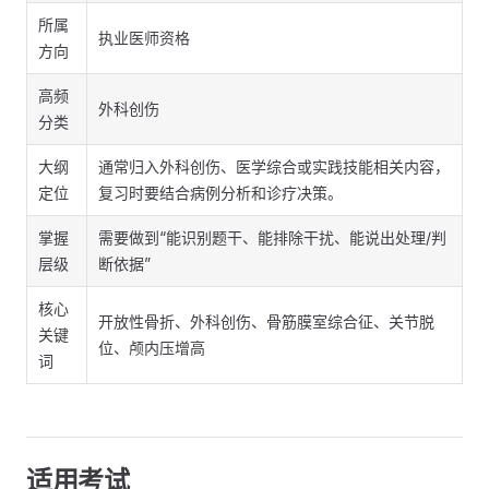
所属
执业医师资格
方向
高频
外科创伤
分类
大纲
通常归入外科创伤、医学综合或实践技能相关内容，
定位
复习时要结合病例分析和诊疗决策。
掌握
需要做到“能识别题干、能排除干扰、能说出处理/判
层级
断依据”
核心
开放性骨折、外科创伤、骨筋膜室综合征、关节脱
关键
位、颅内压增高
词
适用考试