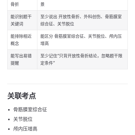
骨折
景
能识别题干
至少说出 开放性骨折、外科创伤、骨筋膜室
关键词
综合征、关节脱位
能排除相近
能区分 骨筋膜室综合征、关节脱位、颅内压
概念
增高
能写出易错
至少记住“只背开放性骨折结论，忽略题干限
提醒
定条件”
关联考点
骨筋膜室综合征
关节脱位
颅内压增高