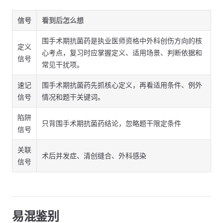
信号
看到后怎么想
围手术期抗菌药是执业医师资格中外科创伤方向的核
定义
心考点，复习时应掌握定义、适用场景、判断依据和
信号
常见干扰项。
速记
围手术期抗菌药先抓核心定义，再看适用条件、例外
信号
情况和题干关键词。
陷阱
只背围手术期抗菌药结论，忽略题干限定条件
信号
关联
术后并发症、清创缝合、外科感染
信号
易混鉴别