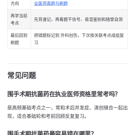
方向
业医师真题与刷题
再学当前
先背速记，再看题干信号、易混鉴别和随堂自测
考点
最后回到
把错题标记到 外科创伤，下次按关联考点成组复
刷题
习
常见问题
围手术期抗菌药在执业医师资格里常考吗？
是高频基础考点之一，常和术后并发症、清创缝合一起出
现，适合基础轮和考前回顾反复复习。
围手术期抗菌药最容易错在哪里？