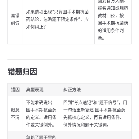
回到官方大纲、
报名通知或规范
如果选项出现“只背围手术期抗菌
易错
教材口径，按
药结论，忽略题干限定条件”，应
纠偏
围手术期抗菌药
如何纠正？
的适用条件判
断。
错题归因
错因
典型表现
纠正方法
不能准确说出
回到“考点速记”和“题干信号”，用
概念
围手术期抗菌药
一句话重新复述 围手术期抗菌药
不清
的定义、适用条
先抓核心定义，再看适用条件、
件或关键例外。
例外情况和题干关键词。
忽略了题干里的