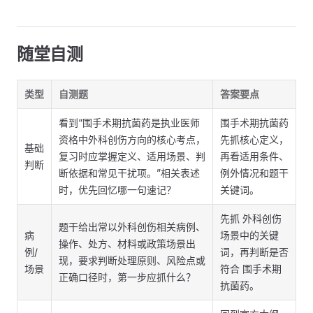
随堂自测
类型
自测题
答案要点
看到“围手术期抗菌药是执业医师
围手术期抗菌药
资格中外科创伤方向的核心考点，
先抓核心定义，
基础
复习时应掌握定义、适用场景、判
再看适用条件、
判断
断依据和常见干扰项。”相关表述
例外情况和题干
时，优先回忆哪一句速记？
关键词。
先抓 外科创伤
题干给出常以外科创伤相关病例、
病
场景中的关键
操作、处方、材料或政策场景出
例/
词，再判断是否
现，要求判断处理原则、风险点或
场景
符合 围手术期
正确口径时，第一步应抓什么？
抗菌药。