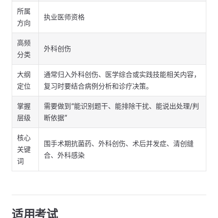
所属
执业医师资格
方向
高频
外科创伤
分类
大纲
通常归入外科创伤、医学综合或实践技能相关内容，
定位
复习时要结合病例分析和诊疗决策。
掌握
需要做到“能识别题干、能排除干扰、能说出处理/判
层级
断依据”
核心
围手术期抗菌药、外科创伤、术后并发症、清创缝
关键
合、外科感染
词
适用考试