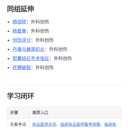
同组延伸
肠扭转
：外科创伤
肠套叠
：外科创伤
创伤评分
：外科创伤
丹毒与蜂窝织炎
：外科创伤
胆囊结石手术指征
：外科创伤
肝脾破裂
：外科创伤
学习闭环
步骤
推荐入口
先看考试
执业医师总览
、
临床执业医师备考攻略
、
临床执