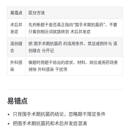
易混点
区分方法
术后并
先判断题干是否真正指向“围手术期抗菌药”，不要
发症
只看到相近词就跳转到 术后并发症
清创缝
把 围手术期抗菌药 的适用条件、禁忌或例外与 清
合
创缝合 分开记
外科感
做题时用题干给出的症状、材料、岗位或用药场景
染
排除 外科感染 干扰项
易错点
只背围手术期抗菌药结论，忽略题干限定条件
把围手术期抗菌药和术后并发症混淆