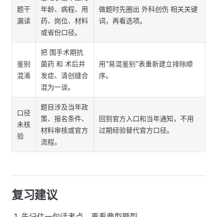
题干
年龄、病程、用
做题时先圈出 外科创伤 相关关键
漏读
药、岗位、材料
词，再看选项。
或省份口径。
把 围手术期抗
鉴别
菌药 和 术后并
用“易混鉴别”表重新建立排除顺
混淆
发症、清创缝合
序。
混为一谈。
题目涉及当年政
口径
策、报名条件、
回到官方入口和当年通知，不用
未核
材料审核或官方
过期经验替代官方口径。
验
流程。
复习建议
先记住一句话考点，再看典型题型。