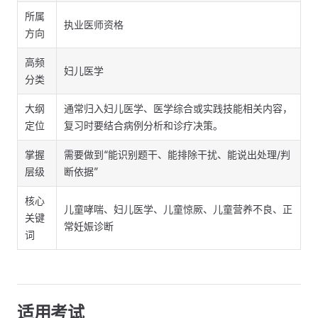
所属
执业医师资格
方向
高频
妇儿医学
分类
大纲
通常归入妇儿医学、医学综合或实践技能相关内容，
定位
复习时要结合病例分析和诊疗决策。
掌握
需要做到“能识别题干、能排除干扰、能说出处理/判
层级
断依据”
核心
儿童哮喘、妇儿医学、儿童惊厥、儿童营养不良、正
关键
常妊娠诊断
词
适用考试