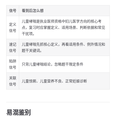
信号
看到后怎么想
儿童哮喘是执业医师资格中妇儿医学方向的核心考
定义
点，复习时应掌握定义、适用场景、判断依据和常见
信号
干扰项。
速记
儿童哮喘先抓核心定义，再看适用条件、例外情况和
信号
题干关键词。
陷阱
只背儿童哮喘结论，忽略题干限定条件
信号
关联
儿童惊厥、儿童营养不良、正常妊娠诊断
信号
易混鉴别