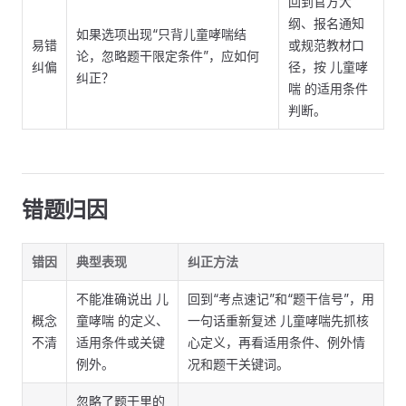
回到官方大
纲、报名通知
如果选项出现“只背儿童哮喘结
易错
或规范教材口
论，忽略题干限定条件”，应如何
纠偏
径，按 儿童哮
纠正？
喘 的适用条件
判断。
错题归因
错因
典型表现
纠正方法
不能准确说出 儿
回到“考点速记”和“题干信号”，用
概念
童哮喘 的定义、
一句话重新复述 儿童哮喘先抓核
不清
适用条件或关键
心定义，再看适用条件、例外情
例外。
况和题干关键词。
忽略了题干里的