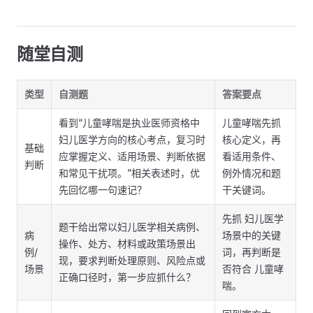
随堂自测
类型
自测题
答案要点
看到“儿童哮喘是执业医师资格中
儿童哮喘先抓
妇儿医学方向的核心考点，复习时
核心定义，再
基础
应掌握定义、适用场景、判断依据
看适用条件、
判断
和常见干扰项。”相关表述时，优
例外情况和题
先回忆哪一句速记？
干关键词。
先抓 妇儿医学
题干给出常以妇儿医学相关病例、
病
场景中的关键
操作、处方、材料或政策场景出
例/
词，再判断是
现，要求判断处理原则、风险点或
场景
否符合 儿童哮
正确口径时，第一步应抓什么？
喘。