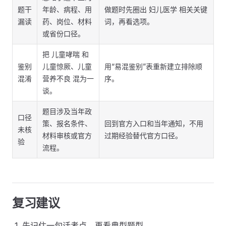
题干
年龄、病程、用
做题时先圈出 妇儿医学 相关关键
漏读
药、岗位、材料
词，再看选项。
或省份口径。
把 儿童哮喘 和
鉴别
儿童惊厥、儿童
用“易混鉴别”表重新建立排除顺
混淆
营养不良 混为一
序。
谈。
题目涉及当年政
口径
策、报名条件、
回到官方入口和当年通知，不用
未核
材料审核或官方
过期经验替代官方口径。
验
流程。
复习建议
先记住一句话考点，再看典型题型。