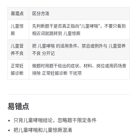
易混点
区分方法
儿童惊
先判断题干是否真正指向“儿童哮喘”，不要只看到
厥
相近词就跳转到 儿童惊厥
儿童营
把 儿童哮喘 的适用条件、禁忌或例外与 儿童营养
养不良
不良 分开记
正常妊
做题时用题干给出的症状、材料、岗位或用药场景
娠诊断
排除 正常妊娠诊断 干扰项
易错点
只背儿童哮喘结论，忽略题干限定条件
把儿童哮喘和儿童惊厥混淆