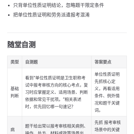
只背单位性质证明结论，忽略题干限定条件
把单位性质证明和劳务派遣报考混淆
随堂自测
类型
自测题
答案要点
单位性质证明
看到“单位性质证明是卫生职称考
先抓核心定
试中报考审核方向的核心考点，复
基础
义，再看适用
习时应掌握定义、适用场景、判断
判断
条件、例外情
依据和常见干扰项。”相关表述
况和题干关键
时，优先回忆哪一句速记？
词。
先抓 报考审核
题干给出常以报考审核相关病例、
病
场景中的关键
操作、处方、材料或政策场景出