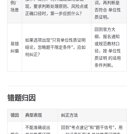
例/
词，再判断是
现，要求判断处理原则、风险点或
场景
否符合 单位性
正确口径时，第一步应抓什么？
质证明。
回到官方大
纲、报名通知
如果选项出现“只背单位性质证明
易错
或规范教材口
结论，忽略题干限定条件”，应如
纠偏
径，按 单位性
何纠正？
质证明 的适用
条件判断。
错题归因
错因
典型表现
纠正方法
不能准确说出
回到“考点速记”和“题干信号”，用