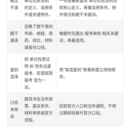
概念
单位性质证明
一句话重新复述 单位性质证明先
不清
的定义、适用条
抓核心定义，再看适用条件、例
件或关键例外。
外情况和题干关键词。
忽略了题干里的
题干
年龄、病程、用
做题时先圈出 报考审核 相关关键
漏读
药、岗位、材料
词，再看选项。
或省份口径。
把 单位性质证
明 和 劳务派遣
鉴别
用“易混鉴别”表重新建立排除顺
报考、民营医院
混淆
序。
报考 混为一
谈。
题目涉及当年政
口径
策、报名条件、
回到官方入口和当年通知，不用
未核
材料审核或官方
过期经验替代官方口径。
验
流程。