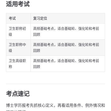
适用考试
考试
复习定位
卫生职称初
高频基础考点，适合基础轮、强化轮和考前
级
回顾
卫生职称中
高频基础考点，适合基础轮、强化轮和考前
级
回顾
卫生高级职
高频基础考点，适合基础轮、强化轮和考前
称
回顾
考点速记
博士学历报考先抓核心定义，再看适用条件、例外情况和