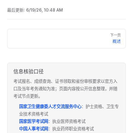
最后更新:
6/19/26, 10:48 AM
Pager
下一页
概述
信息核验口径
考试报名、成绩查询、证书领取和省份审核要求以官方入
口及当年考务通知为准；页面内容按公开信息整理，并随
考试节点更新。
国家卫生健康委人才交流服务中心
：护士资格、卫生专
业技术资格考试
国家医学考试网
：执业医师资格考试
中国人事考试网
：执业药师职业资格考试