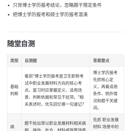
只背博士学历报考结论，忽略题干限定条件
把博士学历报考和硕士学历报考混淆
随堂自测
类型
自测题
答案要点
博士学历报考
看到“博士学历报考是卫生职称考
先抓核心定
试中职业发展材料方向的核心考
基础
义，再看适用
点，复习时应掌握定义、适用场
判断
条件、例外情
景、判断依据和常见干扰项。”相
况和题干关键
关表述时，优先回忆哪一句速记？
词。
先抓 职业发展
题干给出常以职业发展材料相关病
病
材料 场景中的
例、操作、处方、材料或政策场景