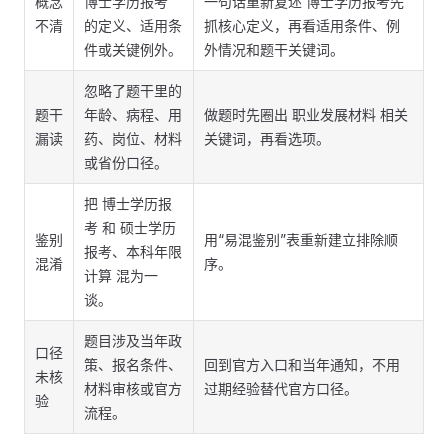
概念
博士学历报考
一句话重新复述 博士学历报考先
不清
的定义、适用条
抓核心定义，再看适用条件、例
件或关键例外。
外情况和题干关键词。
忽略了题干里的
题干
年龄、病程、用
做题时先圈出 职业发展材料 相关
漏读
药、岗位、材料
关键词，再看选项。
或省份口径。
把 博士学历报
考 和 硕士学历
鉴别
用“易混鉴别”表重新建立排除顺
报考、本科年限
混淆
序。
计算 混为一
谈。
题目涉及当年政
口径
策、报名条件、
回到官方入口和当年通知，不用
未核
材料审核或官方
过期经验替代官方口径。
验
流程。