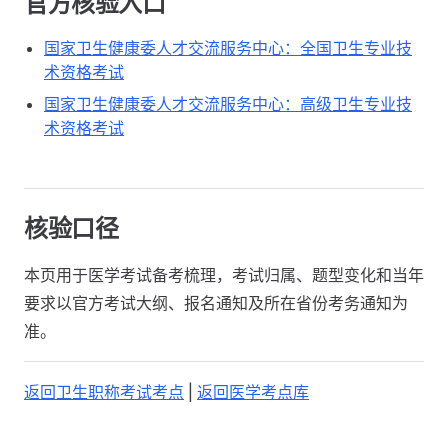
官方核验入口
国家卫生健康委人才交流服务中心：全国卫生专业技
术资格考试
国家卫生健康委人才交流服务中心：高级卫生专业技
术资格考试
核验口径
本页用于医学考试备考梳理，考试归属、题型变化和当年
要求以官方考试大纲、报名通知及所在省份考务通知为
准。
返回卫生职称考试考点
|
返回医学考点库