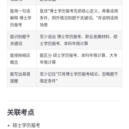
能用一句话
复述“博士学历报考先抓核心定义，再看适用
解释 博士学
条件、例外情况和题干关键词。”并说明适用
历报考
场景
能识别题干
至少说出 博士学历报考、职业发展材料、硕
关键词
士学历报考、本科年限计算
能排除相近
能区分 硕士学历报考、本科年限计算、大专
概念
年限计算
能写出易错
至少记住“只背博士学历报考结论，忽略题干
提醒
限定条件”
关联考点
硕士学历报考