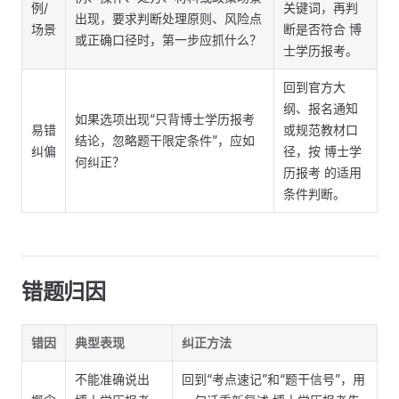
例/
关键词，再判
出现，要求判断处理原则、风险点
场景
断是否符合 博
或正确口径时，第一步应抓什么？
士学历报考。
回到官方大
纲、报名通知
如果选项出现“只背博士学历报考
易错
或规范教材口
结论，忽略题干限定条件”，应如
纠偏
径，按 博士学
何纠正？
历报考 的适用
条件判断。
错题归因
错因
典型表现
纠正方法
不能准确说出
回到“考点速记”和“题干信号”，用