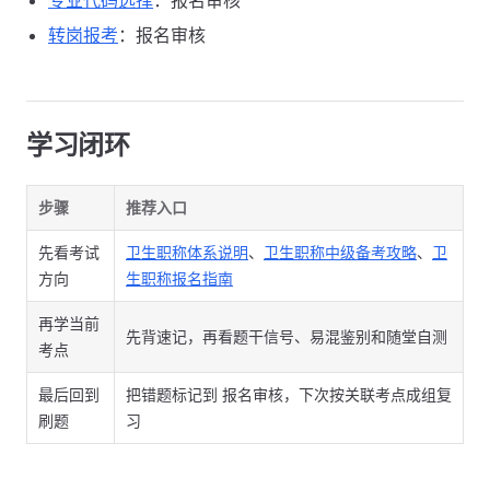
专业代码选择
：报名审核
转岗报考
：报名审核
学习闭环
步骤
推荐入口
先看考试
卫生职称体系说明
、
卫生职称中级备考攻略
、
卫
方向
生职称报名指南
再学当前
先背速记，再看题干信号、易混鉴别和随堂自测
考点
最后回到
把错题标记到 报名审核，下次按关联考点成组复
刷题
习