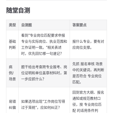
随堂自测
类型
自测题
答案要点
看到“专业岗位匹配要求申报
基础
专业与实际岗位、执业范围和
报什么专业，要有对
判断
工作证明一致。”相关表述
应岗位支撑。
时，优先回忆哪一句速记？
先抓 报名审核 场景
病
题干给出考查跨专业报考、岗
中的关键词，再判断
例/
位证明和单位盖章材料时，第
是否符合 专业岗位
场景
一步应抓什么？
匹配。
回到官方大纲、报名
通知或规范教材口
易错
如果选项出现“工作岗位写得
径，按 专业岗位匹
纠偏
过于笼统”，应如何纠正？
配 的适用条件判