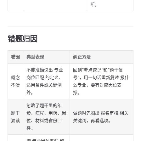
断。
错题归因
错因
典型表现
纠正方法
不能准确说出 专业
回到“考点速记”和“题干信
概念
岗位匹配 的定义、
号”，用一句话重新复述 报什
不清
适用条件或关键例
么专业，要有对应岗位支
外。
撑。
忽略了题干里的年
题干
龄、病程、用药、岗
做题时先圈出 报名审核 相关
漏读
位、材料或省份口
关键词，再看选项。
径。
把 专业岗位匹配 和