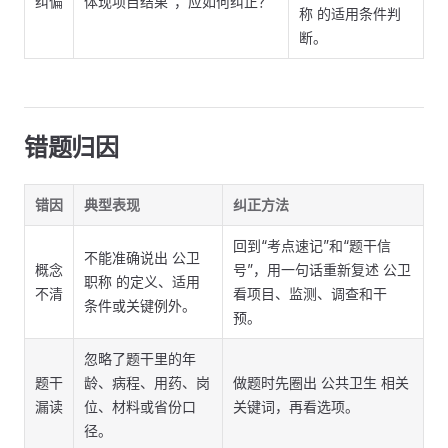
纠偏
体现项目结果”，应如何纠正？
称 的适用条件判
断。
错题归因
错因
典型表现
纠正方法
回到“考点速记”和“题干信
不能准确说出 公卫
概念
号”，用一句话重新复述 公卫
职称 的定义、适用
不清
看项目、监测、调查和干
条件或关键例外。
预。
忽略了题干里的年
题干
龄、病程、用药、岗
做题时先圈出 公共卫生 相关
漏读
位、材料或省份口
关键词，再看选项。
径。