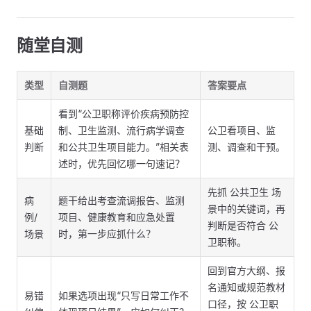
随堂自测
类型
自测题
答案要点
看到“公卫职称评价疾病预防控
基础
制、卫生监测、流行病学调查
公卫看项目、监
判断
和公共卫生项目能力。”相关表
测、调查和干预。
述时，优先回忆哪一句速记？
先抓 公共卫生 场
病
题干给出考查流调报告、监测
景中的关键词，再
例/
项目、健康教育和应急处置
判断是否符合 公
场景
时，第一步应抓什么？
卫职称。
回到官方大纲、报
名通知或规范教材
易错
如果选项出现“只写日常工作不
口径，按 公卫职