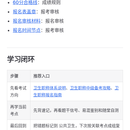
60分合格线
：成绩规则
报名表盖章
：报考审核
报名审核材料
：报名审核
报名时间节点
：报考审核
学习闭环
步骤
推荐入口
先看考试
卫生职称体系说明
、
卫生职称中级备考攻略
、
卫
方向
生职称报名指南
再学当前
先背速记，再看题干信号、易混鉴别和随堂自测
考点
最后回到
把错题标记到 公共卫生，下次按关联考点成组复