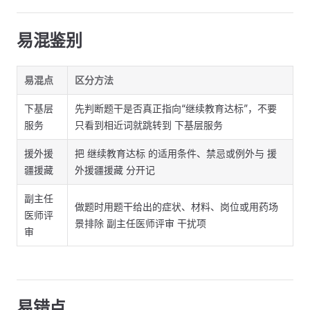
易混鉴别
易混点
区分方法
下基层
先判断题干是否真正指向“继续教育达标”，不要
服务
只看到相近词就跳转到 下基层服务
援外援
把 继续教育达标 的适用条件、禁忌或例外与 援
疆援藏
外援疆援藏 分开记
副主任
做题时用题干给出的症状、材料、岗位或用药场
医师评
景排除 副主任医师评审 干扰项
审
易错点