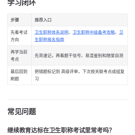
学习闭环
步骤
推荐入口
先看考试
卫生职称体系说明
、
卫生职称中级备考攻略
、
卫
方向
生职称报名指南
再学当前
先背速记，再看题干信号、易混鉴别和随堂自测
考点
最后回到
把错题标记到 高级评审，下次按关联考点成组复
刷题
习
常见问题
继续教育达标在卫生职称考试里常考吗？