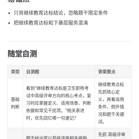
只背继续教育达标结论，忽略题干限定条件
把继续教育达标和下基层服务混淆
随堂自测
类型
自测题
答案要点
继续教育达标
看到“继续教育达标是卫生职称考
先抓核心定
试中高级评审方向的核心考点，复
基础
义，再看适用
习时应掌握定义、适用场景、判断
判断
条件、例外情
依据和常见干扰项。”相关表述
况和题干关键
时，优先回忆哪一句速记？
词。
先抓 高级评审
题干给出常以高级评审相关病例、