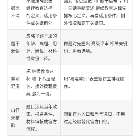
不能准确说出
回到“考点速记”和“题干信号”，用
概念
继续教育达标
一句话重新复述 继续教育达标先
不清
的定义、适用条
抓核心定义，再看适用条件、例
件或关键例外。
外情况和题干关键词。
忽略了题干里的
题干
年龄、病程、用
做题时先圈出 高级评审 相关关键
漏读
药、岗位、材料
词，再看选项。
或省份口径。
把 继续教育达
鉴别
标 和 下基层服
用“易混鉴别”表重新建立排除顺
混淆
务、援外援疆援
序。
藏 混为一谈。
题目涉及当年政
口径
策、报名条件、
回到官方入口和当年通知，不用
未核
材料审核或官方
过期经验替代官方口径。
验
流程。