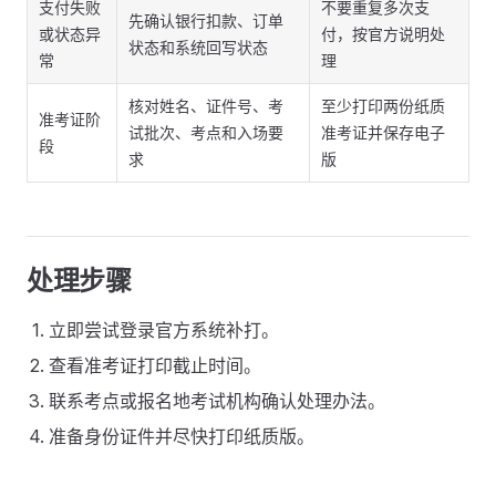
支付失败
不要重复多次支
先确认银行扣款、订单
或状态异
付，按官方说明处
状态和系统回写状态
常
理
核对姓名、证件号、考
至少打印两份纸质
准考证阶
试批次、考点和入场要
准考证并保存电子
段
求
版
处理步骤
立即尝试登录官方系统补打。
查看准考证打印截止时间。
联系考点或报名地考试机构确认处理办法。
准备身份证件并尽快打印纸质版。