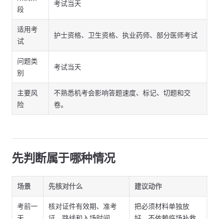
考试当天
段
适用考
护士资格、卫生资格、执业药师、部分医师考试
试
问题类
考试当天
别
主要风
不熟悉机考会影响答题速度、标记、切题和交
险
卷。
先判断属于哪种情况
场景
先核对什么
建议动作
考前一
核对证件有效期、准考
把必须材料单独放
天
证、路线和入场时间
好，不依赖临场补救