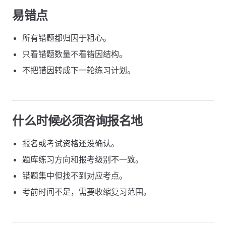
易错点
所有错题都归因于粗心。
只看错题数量不看错因结构。
不把错因转成下一轮练习计划。
什么时候必须咨询报名地
报名或考试资格还没确认。
题库练习方向和报考级别不一致。
错题集中但找不到对应考点。
考前时间不足，需要收缩复习范围。