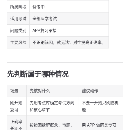
所属阶段
备考中
适用考试
全部医学考试
问题类别
APP复习承接
主要风险
不识别错因，就无法针对性提高正确率。
先判断属于哪种情况
场景
先核对什么
建议动作
刚开始
先用考点库确定考试方向
不要一开始只刷随机
复习
和核心章节
题
正确率
按错因拆解概念、审题、
用 APP 做同类专项
长期不