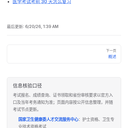
医学考试考前 30 天怎么复习
最后更新:
6/20/26, 1:39 AM
Pager
下一页
概述
信息核验口径
考试报名、成绩查询、证书领取和省份审核要求以官方入
口及当年考务通知为准；页面内容按公开信息整理，并随
考试节点更新。
国家卫生健康委人才交流服务中心
：护士资格、卫生专
业技术资格考试