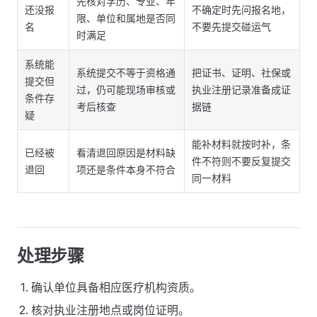
先核对学历、专业、年
还没报
不确定时先问报名地，
限、单位和属地是否同
名
不要先提交碰运气
时满足
系统能
系统提交不等于资格通
把证书、证明、社保或
提交但
过，仍可能现场审核或
执业注册记录准备成证
条件存
考后核查
据链
疑
能补材料就按时补，条
已经被
看清退回原因是材料缺
件不符则不要反复提交
退回
项还是条件本身不符合
同一材料
处理步骤
确认单位具备相应医疗机构资质。
核对执业注册地点或岗位证明。