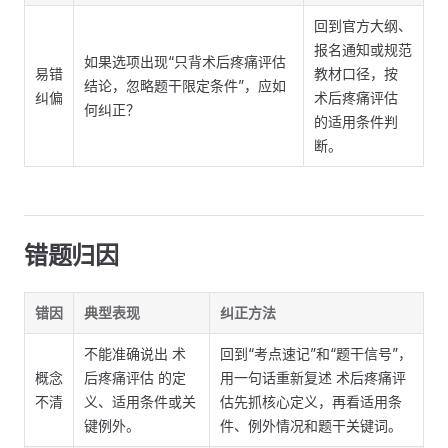
回到官方大纲、
报名通知或规范
如果选项出现“只背术后疼痛评估
易错
教材口径，按
结论，忽略题干限定条件”，应如
纠偏
术后疼痛评估
何纠正？
的适用条件判
断。
错题归因
错因
典型表现
纠正方法
不能准确说出 术
回到“考点速记”和“题干信号”，
概念
后疼痛评估 的定
用一句话重新复述 术后疼痛评
不清
义、适用条件或关
估先抓核心定义，再看适用条
键例外。
件、例外情况和题干关键词。