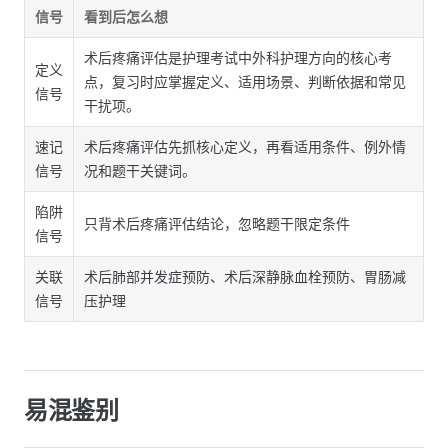
信号
看到后怎么想
术后疼痛评估是护理考试中外科护理方向的核心考
定义
点，复习时应掌握定义、适用场景、判断依据和常见
信号
干扰项。
速记
术后疼痛评估先抓核心定义，再看适用条件、例外情
信号
况和题干关键词。
陷阱
只背术后疼痛评估结论，忽略题干限定条件
信号
关联
术后肺部并发症预防、术后深静脉血栓预防、胃肠减
信号
压护理
易混鉴别