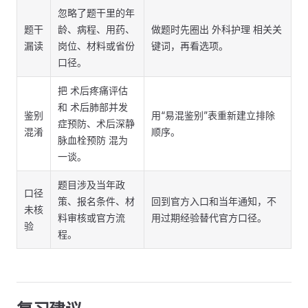
忽略了题干里的年
题干
龄、病程、用药、
做题时先圈出 外科护理 相关关
漏读
岗位、材料或省份
键词，再看选项。
口径。
把 术后疼痛评估
和 术后肺部并发
鉴别
用“易混鉴别”表重新建立排除
症预防、术后深静
混淆
顺序。
脉血栓预防 混为
一谈。
题目涉及当年政
口径
策、报名条件、材
回到官方入口和当年通知，不
未核
料审核或官方流
用过期经验替代官方口径。
验
程。