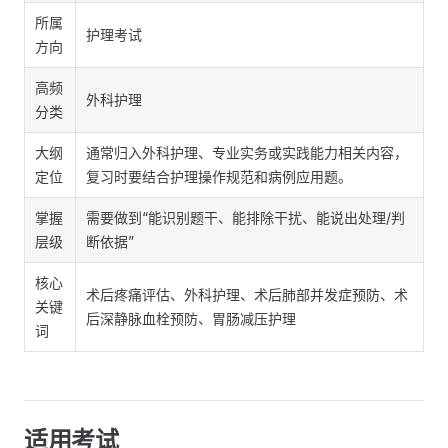
所属
护理考试
方向
高频
外科护理
分类
大纲
通常归入外科护理、专业实务或实践能力相关内容，
定位
复习时要结合护理操作规范和病例应用题。
掌握
需要做到“能识别题干、能排除干扰、能说出处理/判
层级
断依据”
核心
术后疼痛评估、外科护理、术后肺部并发症预防、术
关键
后深静脉血栓预防、胃肠减压护理
词
适用考试