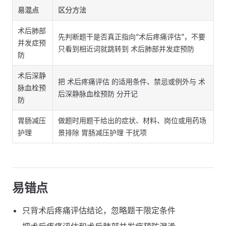
易混点
区分方法
术后肺部
先判断题干是否真正指向“术后疼痛评估”，不要
并发症预
只看到相近词就跳转到 术后肺部并发症预防
防
术后深静
把 术后疼痛评估 的适用条件、禁忌或例外与 术
脉血栓预
后深静脉血栓预防 分开记
防
胃肠减压
做题时用题干给出的症状、材料、岗位或用药场
护理
景排除 胃肠减压护理 干扰项
易错点
只背术后疼痛评估结论，忽略题干限定条件