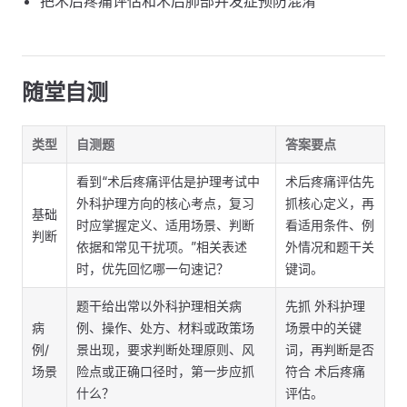
把术后疼痛评估和术后肺部并发症预防混淆
随堂自测
类型
自测题
答案要点
看到“术后疼痛评估是护理考试中
术后疼痛评估先
外科护理方向的核心考点，复习
抓核心定义，再
基础
时应掌握定义、适用场景、判断
看适用条件、例
判断
依据和常见干扰项。”相关表述
外情况和题干关
时，优先回忆哪一句速记？
键词。
题干给出常以外科护理相关病
先抓 外科护理
病
例、操作、处方、材料或政策场
场景中的关键
例/
景出现，要求判断处理原则、风
词，再判断是否
场景
险点或正确口径时，第一步应抓
符合 术后疼痛
什么？
评估。