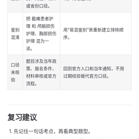
或省份口径。
把 截瘫患者护
理 和 颅脑损伤
鉴别
用“易混鉴别”表重新建立排除顺
护理、胸部损伤
混淆
序。
护理 混为一
谈。
题目涉及当年政
口径
策、报名条件、
回到官方入口和当年通知，不用
未核
材料审核或官方
过期经验替代官方口径。
验
流程。
复习建议
先记住一句话考点，再看典型题型。