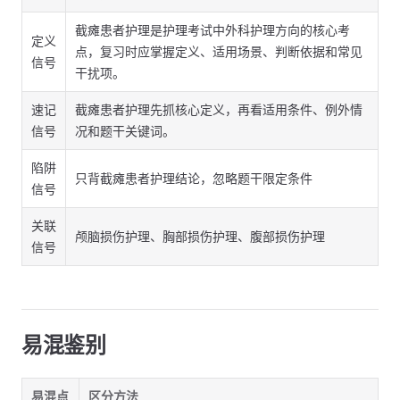
截瘫患者护理是护理考试中外科护理方向的核心考
定义
点，复习时应掌握定义、适用场景、判断依据和常见
信号
干扰项。
速记
截瘫患者护理先抓核心定义，再看适用条件、例外情
信号
况和题干关键词。
陷阱
只背截瘫患者护理结论，忽略题干限定条件
信号
关联
颅脑损伤护理、胸部损伤护理、腹部损伤护理
信号
易混鉴别
易混点
区分方法