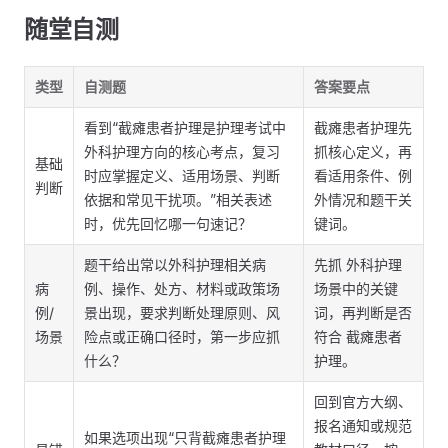
随堂自测
类型
自测题
答案要点
看到“截瘫患者护理是护理考试中
截瘫患者护理先
外科护理方向的核心考点，复习
抓核心定义，再
基础
时应掌握定义、适用场景、判断
看适用条件、例
判断
依据和常见干扰项。”相关表述
外情况和题干关
时，优先回忆哪一句速记？
键词。
题干给出常以外科护理相关病
先抓 外科护理
病
例、操作、处方、材料或政策场
场景中的关键
例/
景出现，要求判断处理原则、风
词，再判断是否
场景
险点或正确口径时，第一步应抓
符合 截瘫患者
什么？
护理。
回到官方大纲、
报名通知或规范
如果选项出现“只背截瘫患者护理