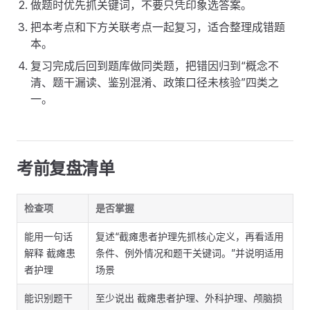
做题时优先抓关键词，不要只凭印象选答案。
把本考点和下方关联考点一起复习，适合整理成错题
本。
复习完成后回到题库做同类题，把错因归到“概念不
清、题干漏读、鉴别混淆、政策口径未核验”四类之
一。
考前复盘清单
检查项
是否掌握
能用一句话
复述“截瘫患者护理先抓核心定义，再看适用
解释 截瘫患
条件、例外情况和题干关键词。”并说明适用
者护理
场景
能识别题干
至少说出 截瘫患者护理、外科护理、颅脑损