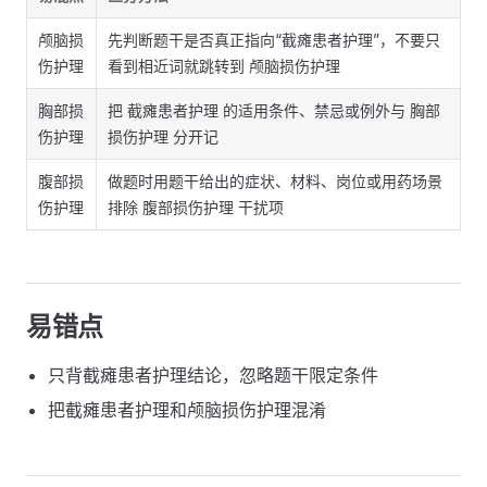
颅脑损
先判断题干是否真正指向“截瘫患者护理”，不要只
伤护理
看到相近词就跳转到 颅脑损伤护理
胸部损
把 截瘫患者护理 的适用条件、禁忌或例外与 胸部
伤护理
损伤护理 分开记
腹部损
做题时用题干给出的症状、材料、岗位或用药场景
伤护理
排除 腹部损伤护理 干扰项
易错点
只背截瘫患者护理结论，忽略题干限定条件
把截瘫患者护理和颅脑损伤护理混淆