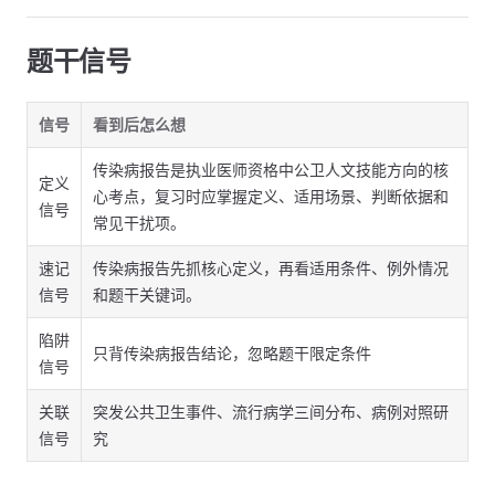
题干信号
信号
看到后怎么想
传染病报告是执业医师资格中公卫人文技能方向的核
定义
心考点，复习时应掌握定义、适用场景、判断依据和
信号
常见干扰项。
速记
传染病报告先抓核心定义，再看适用条件、例外情况
信号
和题干关键词。
陷阱
只背传染病报告结论，忽略题干限定条件
信号
关联
突发公共卫生事件、流行病学三间分布、病例对照研
信号
究