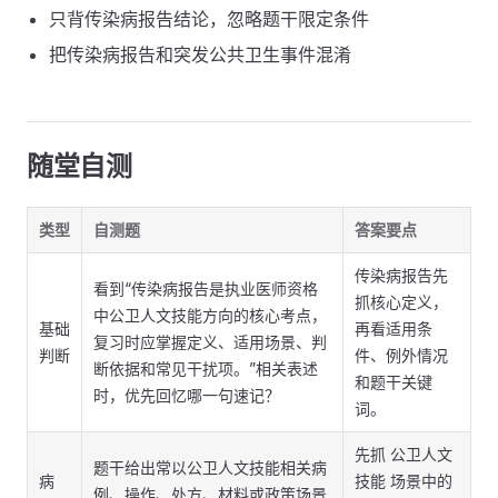
只背传染病报告结论，忽略题干限定条件
把传染病报告和突发公共卫生事件混淆
随堂自测
类型
自测题
答案要点
传染病报告先
看到“传染病报告是执业医师资格
抓核心定义，
中公卫人文技能方向的核心考点，
基础
再看适用条
复习时应掌握定义、适用场景、判
判断
件、例外情况
断依据和常见干扰项。”相关表述
和题干关键
时，优先回忆哪一句速记？
词。
先抓 公卫人文
题干给出常以公卫人文技能相关病
病
技能 场景中的
例、操作、处方、材料或政策场景