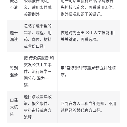
概念
染病报告 的定
用一句话重新复述 传染病报告
不清
义、适用条件或
先抓核心定义，再看适用条件、
关键例外。
例外情况和题干关键词。
忽略了题干里的
题干
年龄、病程、用
做题时先圈出 公卫人文技能 相
漏读
药、岗位、材料
关关键词，再看选项。
或省份口径。
把 传染病报告 和
突发公共卫生事
鉴别
用“易混鉴别”表重新建立排除顺
件、流行病学三
混淆
序。
间分布 混为一
谈。
题目涉及当年政
口径
策、报名条件、
回到官方入口和当年通知，不用
未核
材料审核或官方
过期经验替代官方口径。
验
流程。