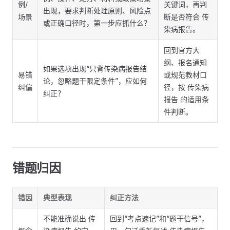
例/
关键词，再判
出现，要求判断处理原则、风险点
场景
断是否符合 传
或正确口径时，第一步应抓什么？
染病报告。
回到官方大
纲、报名通知
如果选项出现“只背传染病报告结
易错
或规范教材口
论，忽略题干限定条件”，应如何
纠偏
径，按 传染病
纠正？
报告 的适用条
件判断。
错题归因
错因
典型表现
纠正方法
不能准确说出 传
回到“考点速记”和“题干信号”，