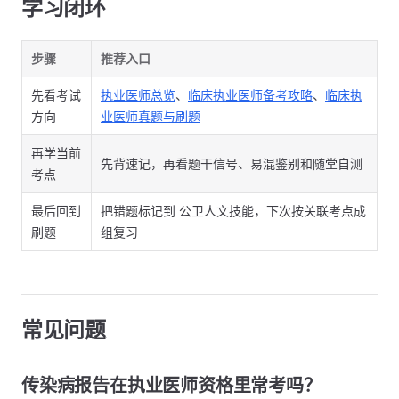
学习闭环
步骤
推荐入口
先看考试
执业医师总览
、
临床执业医师备考攻略
、
临床执
方向
业医师真题与刷题
再学当前
先背速记，再看题干信号、易混鉴别和随堂自测
考点
最后回到
把错题标记到 公卫人文技能，下次按关联考点成
刷题
组复习
常见问题
传染病报告在执业医师资格里常考吗？