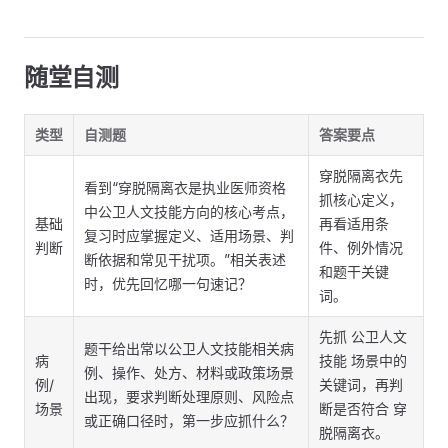
随堂自测
类型
自测题
答案要点
穿脱隔离衣先
看到“穿脱隔离衣是执业医师资格
抓核心定义，
中公卫人文技能方向的核心考点，
基础
再看适用条
复习时应掌握定义、适用场景、判
判断
件、例外情况
断依据和常见干扰项。”相关表述
和题干关键
时，优先回忆哪一句速记？
词。
先抓 公卫人文
题干给出常以公卫人文技能相关病
病
技能 场景中的
例、操作、处方、材料或政策场景
例/
关键词，再判
出现，要求判断处理原则、风险点
场景
断是否符合 穿
或正确口径时，第一步应抓什么？
脱隔离衣。