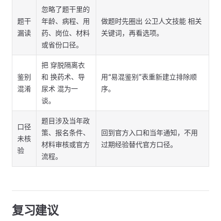
忽略了题干里的
题干
年龄、病程、用
做题时先圈出 公卫人文技能 相关
漏读
药、岗位、材料
关键词，再看选项。
或省份口径。
把 穿脱隔离衣
鉴别
和 换药术、导
用“易混鉴别”表重新建立排除顺
混淆
尿术 混为一
序。
谈。
题目涉及当年政
口径
策、报名条件、
回到官方入口和当年通知，不用
未核
材料审核或官方
过期经验替代官方口径。
验
流程。
复习建议