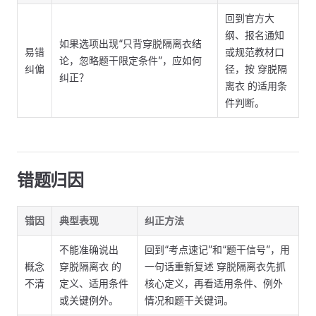
回到官方大
纲、报名通知
如果选项出现“只背穿脱隔离衣结
易错
或规范教材口
论，忽略题干限定条件”，应如何
纠偏
径，按 穿脱隔
纠正？
离衣 的适用条
件判断。
错题归因
错因
典型表现
纠正方法
不能准确说出
回到“考点速记”和“题干信号”，用
概念
穿脱隔离衣 的
一句话重新复述 穿脱隔离衣先抓
不清
定义、适用条件
核心定义，再看适用条件、例外
或关键例外。
情况和题干关键词。