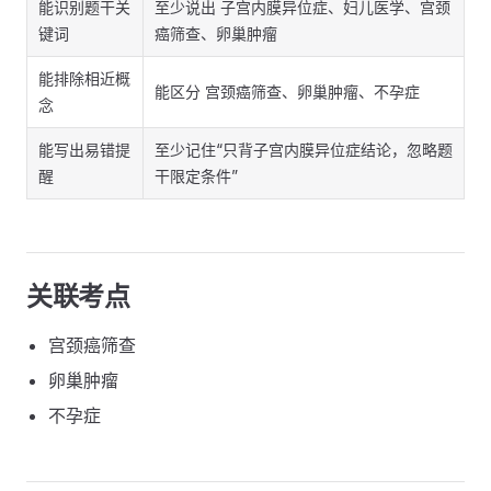
能识别题干关
至少说出 子宫内膜异位症、妇儿医学、宫颈
键词
癌筛查、卵巢肿瘤
能排除相近概
能区分 宫颈癌筛查、卵巢肿瘤、不孕症
念
能写出易错提
至少记住“只背子宫内膜异位症结论，忽略题
醒
干限定条件”
关联考点
宫颈癌筛查
卵巢肿瘤
不孕症