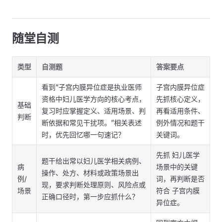
随堂自测
类型
自测题
答案要点
看到“子宫内膜异位症是执业医师
子宫内膜异位症
资格中妇儿医学方向的核心考点，
先抓核心定义，
基础
复习时应掌握定义、适用场景、判
再看适用条件、
判断
断依据和常见干扰项。”相关表述
例外情况和题干
时，优先回忆哪一句速记？
关键词。
先抓 妇儿医学
题干给出常以妇儿医学相关病例、
病
场景中的关键
操作、处方、材料或政策场景出
例/
词，再判断是否
现，要求判断处理原则、风险点或
场景
符合 子宫内膜
正确口径时，第一步应抓什么？
异位症。