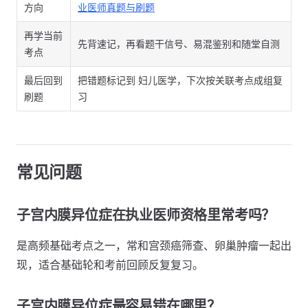
方向
业医师真题与刷题
再学当前
先背速记，再看题干信号、易混鉴别和随堂自测
考点
最后回到
把错题标记到 妇儿医学，下次按关联考点成组复
刷题
习
常见问题
子宫内膜异位症在执业医师资格里常考吗？
是高频基础考点之一，常和宫颈癌筛查、卵巢肿瘤一起出
现，适合基础轮和考前回顾反复复习。
子宫内膜异位症最容易错在哪里？