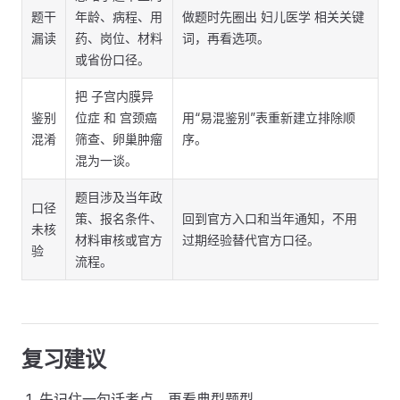
题干
年龄、病程、用
做题时先圈出 妇儿医学 相关关键
漏读
药、岗位、材料
词，再看选项。
或省份口径。
把 子宫内膜异
鉴别
位症 和 宫颈癌
用“易混鉴别”表重新建立排除顺
混淆
筛查、卵巢肿瘤
序。
混为一谈。
题目涉及当年政
口径
策、报名条件、
回到官方入口和当年通知，不用
未核
材料审核或官方
过期经验替代官方口径。
验
流程。
复习建议
先记住一句话考点，再看典型题型。