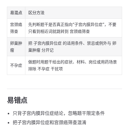
易混点
区分方法
宫颈癌
先判断题干是否真正指向“子宫内膜异位症”，不要
筛查
只看到相近词就跳转到 宫颈癌筛查
卵巢肿
把 子宫内膜异位症 的适用条件、禁忌或例外与 卵
瘤
巢肿瘤 分开记
做题时用题干给出的症状、材料、岗位或用药场景
不孕症
排除 不孕症 干扰项
易错点
只背子宫内膜异位症结论，忽略题干限定条件
把子宫内膜异位症和宫颈癌筛查混淆