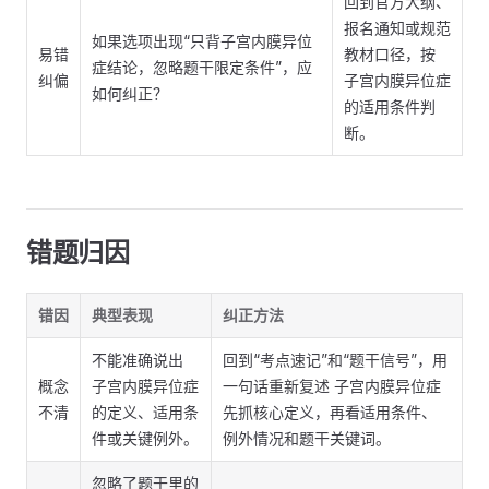
回到官方大纲、
报名通知或规范
如果选项出现“只背子宫内膜异位
易错
教材口径，按
症结论，忽略题干限定条件”，应
纠偏
子宫内膜异位症
如何纠正？
的适用条件判
断。
错题归因
错因
典型表现
纠正方法
不能准确说出
回到“考点速记”和“题干信号”，用
概念
子宫内膜异位症
一句话重新复述 子宫内膜异位症
不清
的定义、适用条
先抓核心定义，再看适用条件、
件或关键例外。
例外情况和题干关键词。
忽略了题干里的