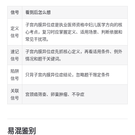
信号
看到后怎么想
子宫内膜异位症是执业医师资格中妇儿医学方向的核
定义
心考点，复习时应掌握定义、适用场景、判断依据和
信号
常见干扰项。
速记
子宫内膜异位症先抓核心定义，再看适用条件、例外
信号
情况和题干关键词。
陷阱
只背子宫内膜异位症结论，忽略题干限定条件
信号
关联
宫颈癌筛查、卵巢肿瘤、不孕症
信号
易混鉴别