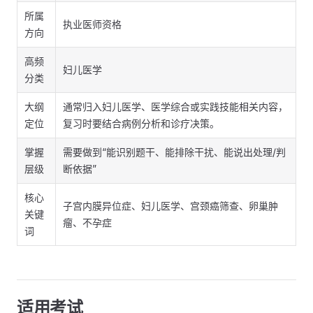
所属
执业医师资格
方向
高频
妇儿医学
分类
大纲
通常归入妇儿医学、医学综合或实践技能相关内容，
定位
复习时要结合病例分析和诊疗决策。
掌握
需要做到“能识别题干、能排除干扰、能说出处理/判
层级
断依据”
核心
子宫内膜异位症、妇儿医学、宫颈癌筛查、卵巢肿
关键
瘤、不孕症
词
适用考试