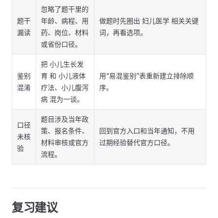
忽略了题干里的
题干
年龄、病程、用
做题时先圈出 妇儿医学 相关关键
漏读
药、岗位、材料
词，再看选项。
或省份口径。
把 小儿生长发
鉴别
育 和 小儿液体
用“易混鉴别”表重新建立排除顺
混淆
疗法、小儿腹泻
序。
病 混为一谈。
题目涉及当年政
口径
策、报名条件、
回到官方入口和当年通知，不用
未核
材料审核或官方
过期经验替代官方口径。
验
流程。
复习建议