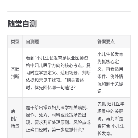
随堂自测
类型
自测题
答案要点
小儿生长发育
看到“小儿生长发育是执业医师资
先抓核心定
格中妇儿医学方向的核心考点，复
基础
义，再看适用
习时应掌握定义、适用场景、判断
判断
条件、例外情
依据和常见干扰项。”相关表述
况和题干关键
时，优先回忆哪一句速记？
词。
先抓 妇儿医学
题干给出常以妇儿医学相关病例、
病
场景中的关键
操作、处方、材料或政策场景出
例/
词，再判断是
现，要求判断处理原则、风险点或
场景
否符合 小儿生
正确口径时，第一步应抓什么？
长发育。