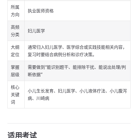
所属
执业医师资格
方向
高频
妇儿医学
分类
大纲
通常归入妇儿医学、医学综合或实践技能相关内容，
定位
复习时要结合病例分析和诊疗决策。
掌握
需要做到“能识别题干、能排除干扰、能说出处理/判
层级
断依据”
核心
小儿生长发育、妇儿医学、小儿液体疗法、小儿腹泻
关键
病、川崎病
词
适用考试