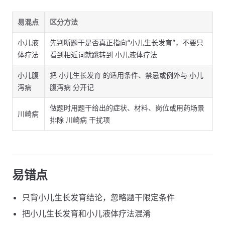
易混点
区分方法
小儿液
先判断题干是否真正指向“小儿生长发育”，不要只
体疗法
看到相近词就跳转到 小儿液体疗法
小儿腹
把 小儿生长发育 的适用条件、禁忌或例外与 小儿
泻病
腹泻病 分开记
做题时用题干给出的症状、材料、岗位或用药场景
川崎病
排除 川崎病 干扰项
易错点
只背小儿生长发育结论，忽略题干限定条件
把小儿生长发育和小儿液体疗法混淆