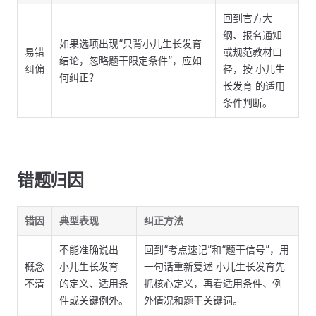
回到官方大
纲、报名通知
如果选项出现“只背小儿生长发育
易错
或规范教材口
结论，忽略题干限定条件”，应如
纠偏
径，按 小儿生
何纠正？
长发育 的适用
条件判断。
错题归因
错因
典型表现
纠正方法
不能准确说出
回到“考点速记”和“题干信号”，用
概念
小儿生长发育
一句话重新复述 小儿生长发育先
不清
的定义、适用条
抓核心定义，再看适用条件、例
件或关键例外。
外情况和题干关键词。