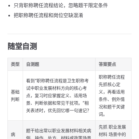
只背职称聘任流程结论，忽略题干限定条件
把职称聘任流程和岗位空缺混淆
随堂自测
类型
自测题
答案要点
职称聘任流程
看到“职称聘任流程是卫生职称考
先抓核心定
试中职业发展材料方向的核心考
基础
义，再看适用
点，复习时应掌握定义、适用场
判断
条件、例外情
景、判断依据和常见干扰项。”相
况和题干关键
关表述时，优先回忆哪一句速记？
词。
先抓 职业发展
题干给出常以职业发展材料相关病
病
材料 场景中的
例、操作、处方、材料或政策场景