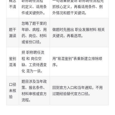
概念
职称聘任流程
一句话重新复述 职称聘任流程先
不清
的定义、适用条
抓核心定义，再看适用条件、例
件或关键例外。
外情况和题干关键词。
忽略了题干里的
题干
年龄、病程、用
做题时先圈出 职业发展材料 相关
漏读
药、岗位、材料
关键词，再看选项。
或省份口径。
把 职称聘任流
鉴别
程 和 岗位空
用“易混鉴别”表重新建立排除顺
混淆
缺、工资待遇变
序。
化 混为一谈。
题目涉及当年政
口径
策、报名条件、
回到官方入口和当年通知，不用
未核
材料审核或官方
过期经验替代官方口径。
验
流程。