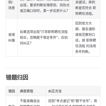
例/
关键词，再判
出现，要求判断处理原则、风险点
场景
断是否符合 职
或正确口径时，第一步应抓什么？
称聘任流程。
回到官方大
纲、报名通知
如果选项出现“只背职称聘任流程
易错
或规范教材口
结论，忽略题干限定条件”，应如
纠偏
径，按 职称聘
何纠正？
任流程 的适用
条件判断。
错题归因
错因
典型表现
纠正方法
不能准确说出
回到“考点速记”和“题干信号”，用