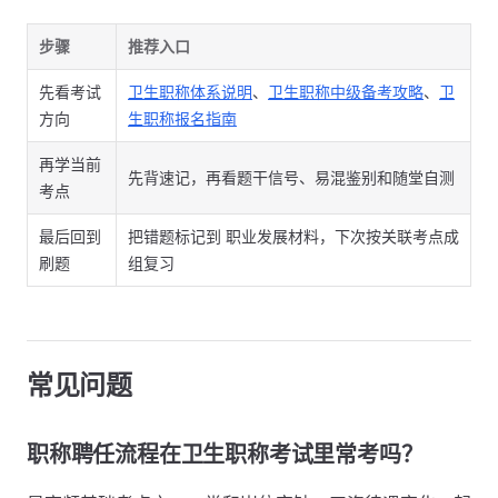
步骤
推荐入口
先看考试
卫生职称体系说明
、
卫生职称中级备考攻略
、
卫
方向
生职称报名指南
再学当前
先背速记，再看题干信号、易混鉴别和随堂自测
考点
最后回到
把错题标记到 职业发展材料，下次按关联考点成
刷题
组复习
常见问题
职称聘任流程在卫生职称考试里常考吗？