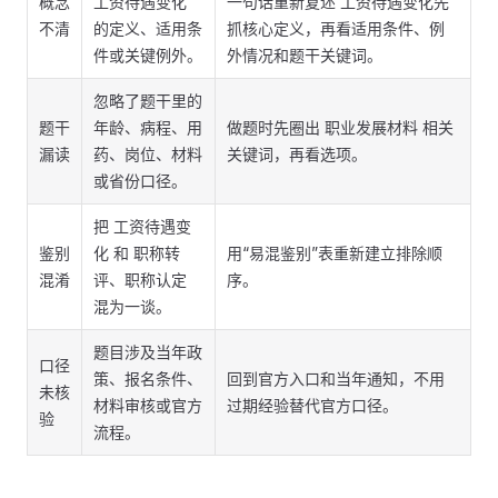
概念
工资待遇变化
一句话重新复述 工资待遇变化先
不清
的定义、适用条
抓核心定义，再看适用条件、例
件或关键例外。
外情况和题干关键词。
忽略了题干里的
题干
年龄、病程、用
做题时先圈出 职业发展材料 相关
漏读
药、岗位、材料
关键词，再看选项。
或省份口径。
把 工资待遇变
鉴别
化 和 职称转
用“易混鉴别”表重新建立排除顺
混淆
评、职称认定
序。
混为一谈。
题目涉及当年政
口径
策、报名条件、
回到官方入口和当年通知，不用
未核
材料审核或官方
过期经验替代官方口径。
验
流程。