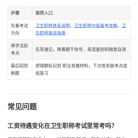
步骤
推荐入口
先看考试
卫生职称体系说明
、
卫生职称中级备考攻略
、
卫
方向
生职称报名指南
再学当前
先背速记，再看题干信号、易混鉴别和随堂自测
考点
最后回到
把错题标记到 职业发展材料，下次按关联考点成
刷题
组复习
常见问题
工资待遇变化在卫生职称考试里常考吗？