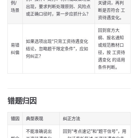
例/
关键词，再判
出现，要求判断处理原则、风险点
场景
断是否符合 工
或正确口径时，第一步应抓什么？
资待遇变化。
回到官方大
纲、报名通知
如果选项出现“只背工资待遇变化
易错
或规范教材口
结论，忽略题干限定条件”，应如
纠偏
径，按 工资待
何纠正？
遇变化 的适用
条件判断。
错题归因
错因
典型表现
纠正方法
不能准确说出
回到“考点速记”和“题干信号”，用