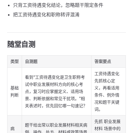
只背工资待遇变化结论，忽略题干限定条件
把工资待遇变化和职称转评混淆
随堂自测
类型
自测题
答案要点
工资待遇变化
看到“工资待遇变化是卫生职称考
先抓核心定
试中职业发展材料方向的核心考
基础
义，再看适用
点，复习时应掌握定义、适用场
判断
条件、例外情
景、判断依据和常见干扰项。”相
况和题干关键
关表述时，优先回忆哪一句速记？
词。
先抓 职业发展
题干给出常以职业发展材料相关病
病
材料 场景中的
例、操作、处方、材料或政策场景