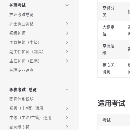
护理考试
高频分
护理考试总览
类
护士执业资格
大纲定
初级护师
位
主管护师（中级）
掌握层
副主任护师（副高）
级
主任护师（正高）
核心关
护理专业速查
键词
职称考试 · 总览
职称体系说明
适用考试
初级（士/师）通用
中级（主治/主管）通用
考试
副高级职称