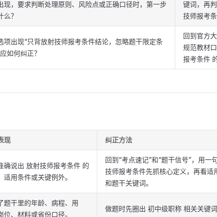
出现，要求判断处理原则、风险点或正确口径时，第一步
键词，再判
什么？
技师报考条
回到官方大
选项出现“只背放射技师报考条件结论，忽略题干限定条
规范教材口
，应如何纠正？
报考条件 
表现
纠正方法
回到“考点速记”和“题干信号”，用一
准确说出 放射技师报考条件 的
技师报考条件先抓核心定义，再看适
、适用条件或关键例外。
和题干关键词。
了题干里的年龄、病程、用
做题时先圈出 初中级职称 相关关键
岗位、材料或省份口径。