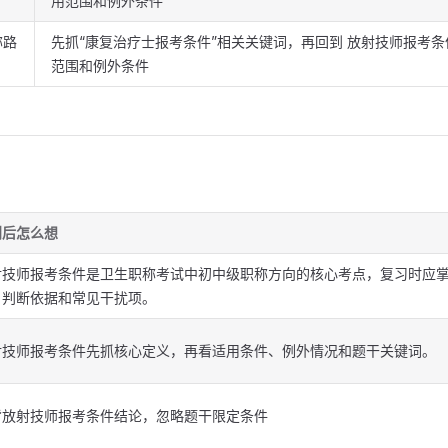
用范围和例外条件
称路
先抓“康复治疗士报考条件”相关关键词，再回到 放射技师报考条
范围和例外条件
到后怎么想
射技师报考条件是卫生职称考试中初中级职称方向的核心考点，复习时应
、判断依据和常见干扰项。
射技师报考条件先抓核心定义，再看适用条件、例外情况和题干关键词。
背放射技师报考条件结论，忽略题干限定条件