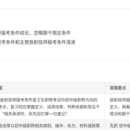
师报考条件结论，忽略题干限定条件
报考条件和主管放射技师报考条件混淆
题
答案要点
“放射技师报考条件是卫生职称考试中初中级职称方向的
放射技师报
考点，复习时应掌握定义、适用场景、判断依据和常见干
定义，再看
。”相关表述时，优先回忆哪一句速记？
情况和题干
给出常以初中级职称相关病例、操作、处方、材料或政策
先抓 初中