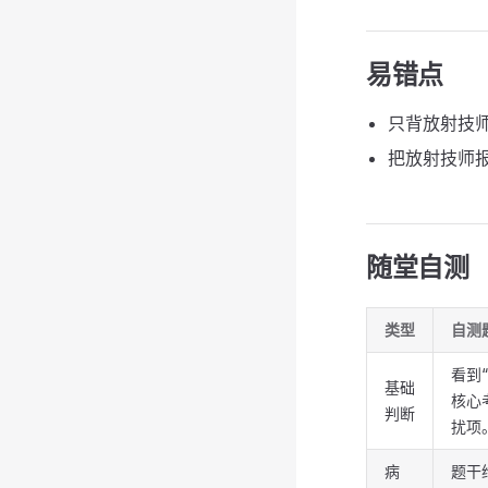
易错点
只背放射技
把放射技师
随堂自测
类型
自测
看到
基础
核心
判断
扰项
病
题干