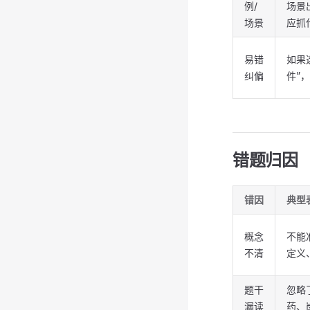
例/
场景
场景
应抓
易错
如果
纠偏
件”
错题归因
错因
典型
概念
不能
不清
定义
题干
忽略
漏读
药、