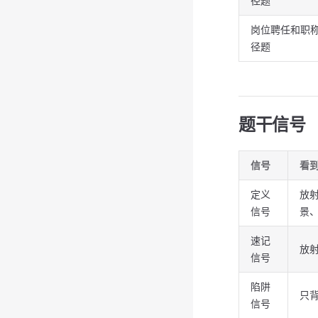
径题
岗位聘任和职
径题
题干信号
信号
看
定义
放
信号
景
速记
放
信号
陷阱
只
信号