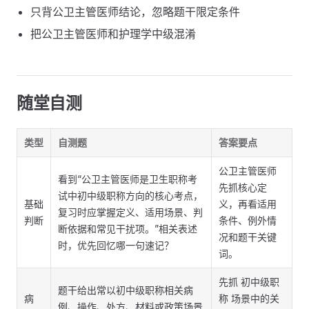
只背公卫主管医师结论，忽略题干限定条件
把公卫主管医师和护理学中级混淆
随堂自测
类型
自测题
答案要点
公卫主管医师
看到“公卫主管医师是卫生职称考
先抓核心定
试中初中级职称方向的核心考点，
基础
义，再看适用
复习时应掌握定义、适用场景、判
判断
条件、例外情
断依据和常见干扰项。”相关表述
况和题干关键
时，优先回忆哪一句速记？
词。
先抓 初中级职
题干给出常以初中级职称相关病
病
称 场景中的关
例、操作、处方、材料或政策场景