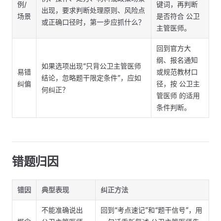
例/
键词，再判断
出现，要求判断处理原则、风险点
场景
是否符合 公卫
或正确口径时，第一步应抓什么？
主管医师。
回到官方大
纲、报名通知
如果选项出现“只背公卫主管医师
易错
或规范教材口
结论，忽略题干限定条件”，应如
纠偏
径，按 公卫主
何纠正？
管医师 的适用
条件判断。
错题归因
错因
典型表现
纠正方法
不能准确说出
回到“考点速记”和“题干信号”，用