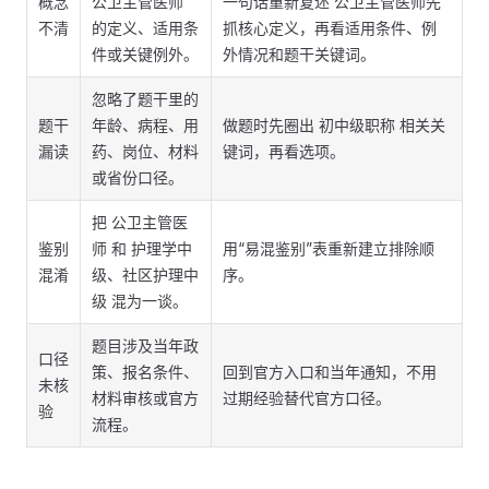
概念
公卫主管医师
一句话重新复述 公卫主管医师先
不清
的定义、适用条
抓核心定义，再看适用条件、例
件或关键例外。
外情况和题干关键词。
忽略了题干里的
题干
年龄、病程、用
做题时先圈出 初中级职称 相关关
漏读
药、岗位、材料
键词，再看选项。
或省份口径。
把 公卫主管医
鉴别
师 和 护理学中
用“易混鉴别”表重新建立排除顺
混淆
级、社区护理中
序。
级 混为一谈。
题目涉及当年政
口径
策、报名条件、
回到官方入口和当年通知，不用
未核
材料审核或官方
过期经验替代官方口径。
验
流程。