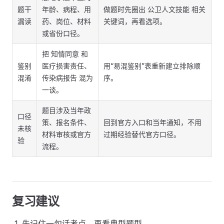
题干
年龄、病程、用
做题时先圈出 公卫人文技能 相关
漏读
药、岗位、材料
关键词，再看选项。
或省份口径。
把 知情同意 和
鉴别
医疗损害责任、
用“易混鉴别”表重新建立排除顺
混淆
传染病报告 混为
序。
一谈。
题目涉及当年政
口径
策、报名条件、
回到官方入口和当年通知，不用
未核
材料审核或官方
过期经验替代官方口径。
验
流程。
复习建议
先记住一句话考点，再看典型题型。