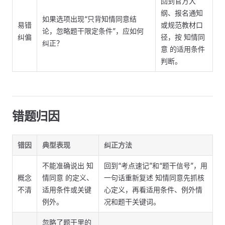
回到官方大
纲、报名通知
如果选项出现“只背知情同意结
易错
或规范教材口
论，忽略题干限定条件”，应如何
纠偏
径，按 知情同
纠正？
意 的适用条件
判断。
错题归因
错因
典型表现
纠正方法
不能准确说出 知
回到“考点速记”和“题干信号”，用
概念
情同意 的定义、
一句话重新复述 知情同意先抓核
不清
适用条件或关键
心定义，再看适用条件、例外情
例外。
况和题干关键词。
忽略了题干里的