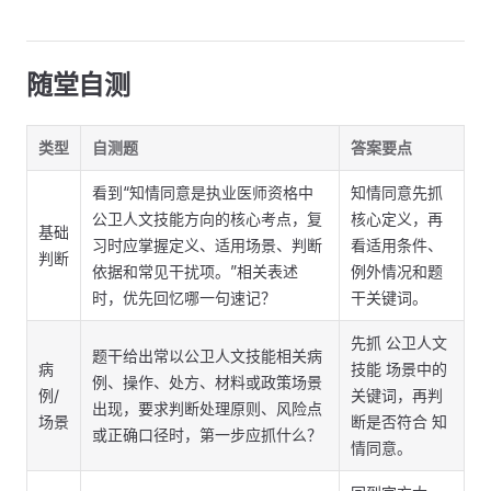
随堂自测
类型
自测题
答案要点
看到“知情同意是执业医师资格中
知情同意先抓
公卫人文技能方向的核心考点，复
核心定义，再
基础
习时应掌握定义、适用场景、判断
看适用条件、
判断
依据和常见干扰项。”相关表述
例外情况和题
时，优先回忆哪一句速记？
干关键词。
先抓 公卫人文
题干给出常以公卫人文技能相关病
病
技能 场景中的
例、操作、处方、材料或政策场景
例/
关键词，再判
出现，要求判断处理原则、风险点
场景
断是否符合 知
或正确口径时，第一步应抓什么？
情同意。