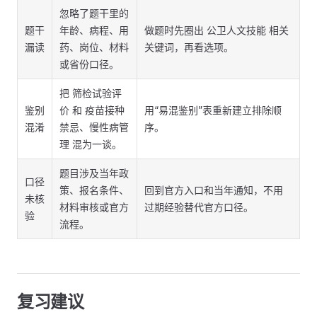
忽略了题干里的
题干
年龄、病程、用
做题时先圈出 公卫人文技能 相关
漏读
药、岗位、材料
关键词，再看选项。
或省份口径。
把 筛检试验评
鉴别
价 和 疫苗接种
用“易混鉴别”表重新建立排除顺
混淆
禁忌、慢性病管
序。
理 混为一谈。
题目涉及当年政
口径
策、报名条件、
回到官方入口和当年通知，不用
未核
材料审核或官方
过期经验替代官方口径。
验
流程。
复习建议