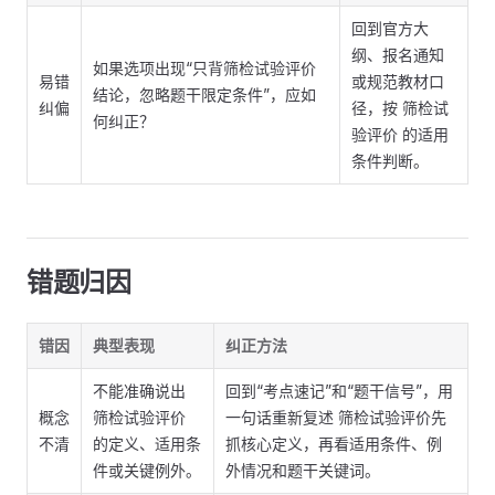
回到官方大
纲、报名通知
如果选项出现“只背筛检试验评价
易错
或规范教材口
结论，忽略题干限定条件”，应如
纠偏
径，按 筛检试
何纠正？
验评价 的适用
条件判断。
错题归因
错因
典型表现
纠正方法
不能准确说出
回到“考点速记”和“题干信号”，用
概念
筛检试验评价
一句话重新复述 筛检试验评价先
不清
的定义、适用条
抓核心定义，再看适用条件、例
件或关键例外。
外情况和题干关键词。