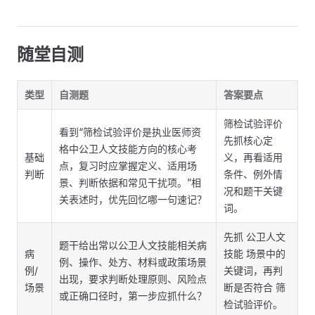
随堂自测
类型
自测题
答案要点
筛检试验评价
看到“筛检试验评价是执业医师资
先抓核心定
格中公卫人文技能方向的核心考
基础
义，再看适用
点，复习时应掌握定义、适用场
判断
条件、例外情
景、判断依据和常见干扰项。”相
况和题干关键
关表述时，优先回忆哪一句速记？
词。
先抓 公卫人文
题干给出常以公卫人文技能相关病
病
技能 场景中的
例、操作、处方、材料或政策场景
例/
关键词，再判
出现，要求判断处理原则、风险点
场景
断是否符合 筛
或正确口径时，第一步应抓什么？
检试验评价。