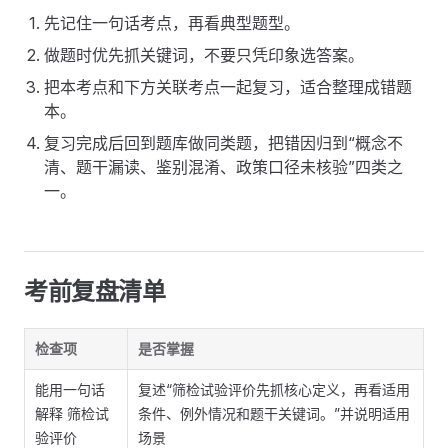
先记住一句话考点，再看典型题型。
做题时优先抓关键词，不要只凭印象选答案。
把本考点和下方关联考点一起复习，适合整理成错题
本。
复习完成后回到题库做同类题，把错因归到“概念不
清、题干漏读、鉴别混淆、政策口径未核验”四类之
一。
考前复盘清单
检查项
是否掌握
能用一句话
复述“筛检试验评价先抓核心定义，再看适用
解释 筛检试
条件、例外情况和题干关键词。”并说明适用
验评价
场景