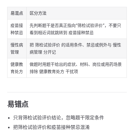
易混点
区分方法
疫苗接
先判断题干是否真正指向“筛检试验评价”，不要只
种禁忌
看到相近词就跳转到 疫苗接种禁忌
慢性病
把 筛检试验评价 的适用条件、禁忌或例外与 慢性
管理
病管理 分开记
健康教
做题时用题干给出的症状、材料、岗位或用药场景
育处方
排除 健康教育处方 干扰项
易错点
只背筛检试验评价结论，忽略题干限定条件
把筛检试验评价和疫苗接种禁忌混淆